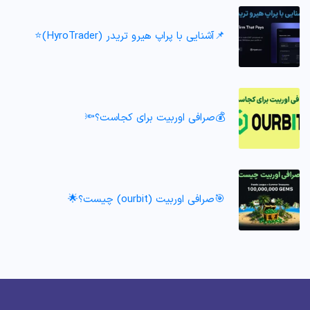
📌آشنایی با پراپ هیرو تریدر (HyroTrader)⭐️
💰صرافی اوربیت برای کجاست؟🔦
🎯صرافی اوربیت (ourbit) چیست؟🌟