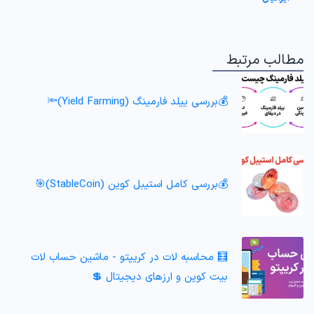
مطالب مرتبط
💰بررسی ییلد فارمینگ (Yield Farming)🔦
💰بررسی کامل استیبل کوین (StableCoin)🎯
🧮 محاسبه لات در کریپتو - ماشین حساب لات
بیت کوین و ارزهای دیجیتال 💲