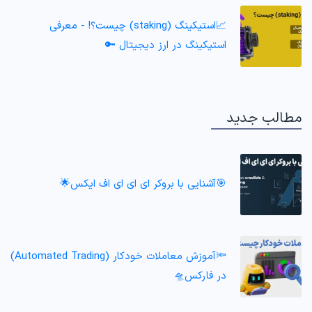
📈استیکینگ (staking) چیست؟! - معرفی
استیکینگ در ارز دیجیتال 🔑
مطالب جدید
🎯آشنایی با بروکر ای ای ای اف ایکس🌟
🔦آموزش معاملات خودکار (Automated Trading)
در فارکس🛸