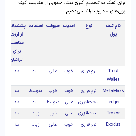
برای کمک به تصمیم‌ گیری بهتر، جدولی از مقایسه کیف
پول‌های محبوب ارائه می‌دهیم.
نام کیف
نوع
امنیت
سهولت
استفاده
پشتیبانی
پول
از ارزها
مناسب
برای
ایرانیان
Trust
نرم‌افزاری
خوب
عالی
زیاد
بله
Wallet
MetaMask
نرم‌افزاری
خوب
خوب
متوسط
بله
Ledger
سخت‌افزاری
عالی
متوسط
زیاد
بله
Trezor
سخت‌افزاری
عالی
خوب
زیاد
بله
Exodus
نرم‌افزاری
خوب
عالی
زیاد
بله