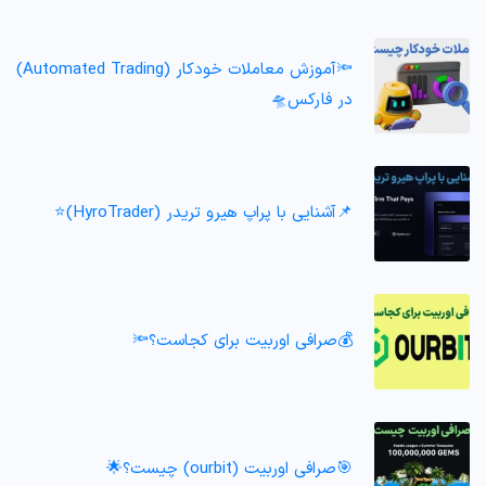
🔦آموزش معاملات خودکار (Automated Trading)
در فارکس🛸
📌آشنایی با پراپ هیرو تریدر (HyroTrader)⭐️
💰صرافی اوربیت برای کجاست؟🔦
🎯صرافی اوربیت (ourbit) چیست؟🌟