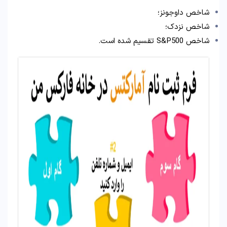
شاخص داوجونز؛
شاخص نزدک؛
شاخص S&P500 تقسیم شده است.