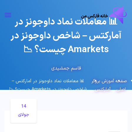
📊 معاملات نماد داوجونز در
آمارکتس – شاخص داوجونز در
Amarkets چیست؟ 📉
قاسم جمشیدی
صفحه
آموزش بروکر
📊 معاملات نماد داوجونز در آمارکتس –
اصلی
آمارکتس
شاخص داوجونز در Amarkets چیست؟ 📉
14
جولای