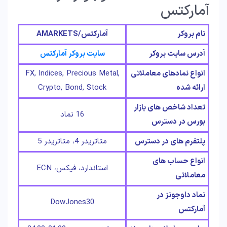
آمارکتس
نام بروکر
آمارکتس/AMARKETS
آدرس سایت بروکر
سایت بروکر آمارکتس
انواع نمادهای معاملاتی
FX, Indices, Precious Metal,
ارائه شده
Crypto, Bond, Stock
تعداد شاخص های بازار
16 نماد
بورس در دسترس
پلتفرم های در دسترس
متاتریدر 4، متاتریدر 5
انواع حساب های
استاندارد، فیکس، ECN
معاملاتی
نماد داوجونز در
DowJones30
آمارکتس