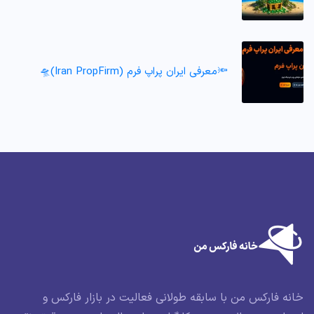
🔦معرفی ایران پراپ فرم (Iran PropFirm)🛸
خانه فارکس من با سابقه طولانی فعالیت در بازار فارکس و