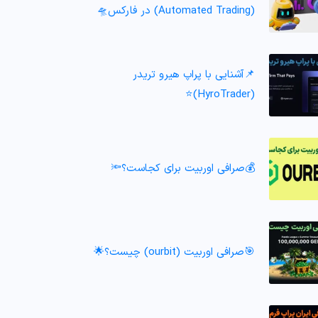
(Automated Trading) در فارکس🛸
📌آشنایی با پراپ هیرو تریدر
(HyroTrader)⭐️
💰صرافی اوربیت برای کجاست؟🔦
🎯صرافی اوربیت (ourbit) چیست؟🌟