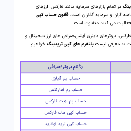
ینگ
در تمام بازارهای سرمایه مانند فارکس، ارزهای
له گران و سرمایه گذاران است.
قانون حساب کپی
ن فعالیت می کنند متفاوت است.
ارکس، بروکرهای باینری آپشن،صرافی های ارز دیجیتال و
مت به معرفی لیست
پلتفرم های کپی تریدینگ
خواهیم
🏷️نام بروکر/صرافی
حساب پم آلپاری
حساب رم آمارکتس
حساب پم لایت فارکس
حساب کپی هات فارکس
حساب کپی ترید آواترید