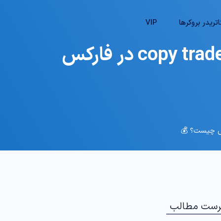
تریدر بروکرها
VIP
💸 آموزش کسب درآمد با کپی تریدینگ در فارکس – copy trade در فارکس
رست مطالب