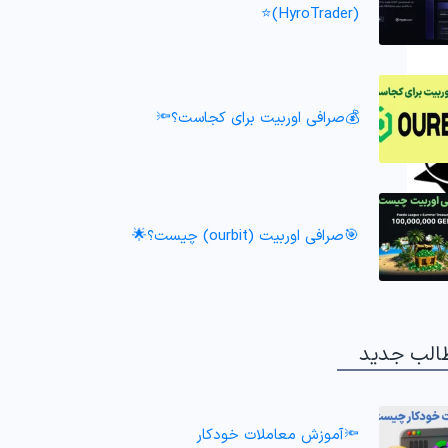
(HyroTrader)⭐️
💰صرافی اوربیت برای کجاست؟🔦
🎯صرافی اوربیت (ourbit) چیست؟🌟
الب جدید
🔦آموزش معاملات خودکار