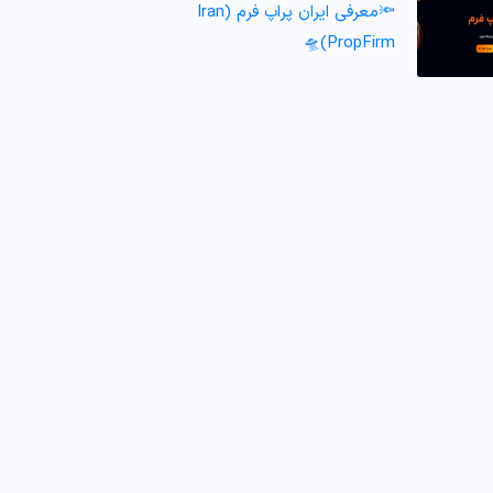
🔦معرفی ایران پراپ فرم (Iran
PropFirm)🛸