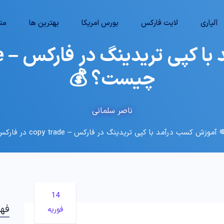
آلپاری
لایت فارکس
بورس امریکا
بهترین ها
متا
چیست؟ 💰
ناصر سلمانی
 آموزش کسب درآمد با کپی تریدینگ در فارکس – copy trade در فارکس چیست؟ 💰
14
فه
فوریه