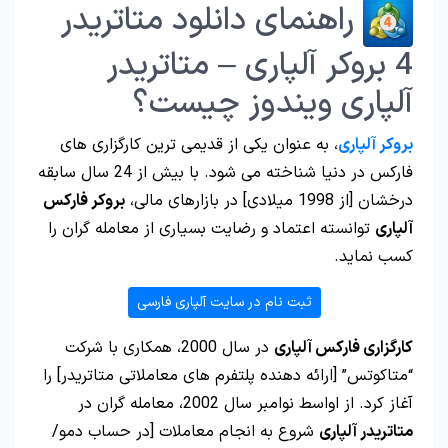
راهنمای دانلود متاتریدر
4 بروکر آلپاری – متاتریدر
آلپاری ویندوز چیست؟
بروکر آلپاری
، به عنوان یکی از قدیمی ترین کارگزاری های
فارکس در دنیا شناخته می شود. با بیش از 24 سال سابقه
درخشان [از 1998 میلادی] در بازارهای مالی،
بروکر فارکس
آلپاری
توانسته اعتماد و رضایت بسیاری از معامله گران را
کسب نماید.
ثبت نام در سایت آلپاری فارسی
کارگزاری فارکس آلپاری
در سال 2000، همکاری با شرکت
“متاکوتس” [ارائه دهنده پلتفرم های معاملاتی متاتریدر] را
آغاز کرد. از اواسط نوامبر سال 2002، معامله گران در
متاتریدر آلپاری
شروع به انجام معاملات [در حساب دمو/