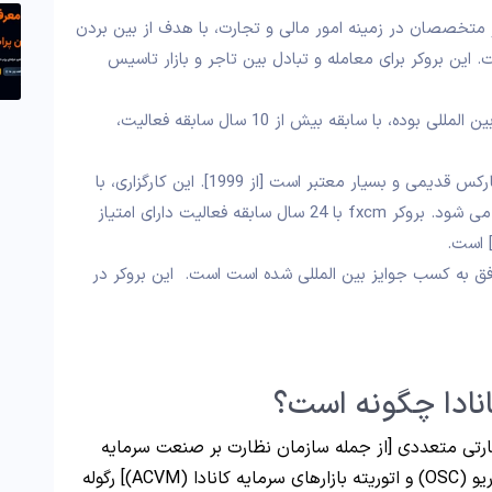
خصصان در زمینه امور مالی و تجارت، با هدف از بین بردن
ین بروکر برای معامله و تبادل بین تاجر و بازار تاسیس
پپراستون یک کارگزار معتبر بین‌ المللی بوده، با سابقه بیش از 10 سال سابقه فعالیت،
اف ایکس سی ام، یکی از بروکرهای فارکس قدیمی و بسیار معتبر است [از 1999]. این کارگزاری، با
نام کامل “Forex Capital Markets” شناخته می شود. بروکر fxcm با 24 سال سابقه فعالیت دارای امتیاز
 2009 تاسیس و موفق به کسب جوایز بین المللی شده است است. این بروکر در
انادا چگونه است؟
ارتی متعددی [از جمله سازمان نظارت بر صنعت سرمایه
گذاری کانادا (IIROC)، کمیسیون اوراق بهادار انتاریو (OSC) و اتوریته بازارهای سرمایه کانادا (ACVM)] رگوله