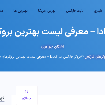
آلپاری
لایت فارکس
بورس امریکا
بهترین ها
متا
ادا – معرفی لیست بهترین بروک
اشکان جواهری
وکرهای فارکس
✏️بروکر فارکس در کانادا – معرفی لیست بهترین بروکرهای ف
13
فه
جولای