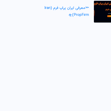
🔦معرفی ایران پراپ فرم (Iran
PropFirm)🛸