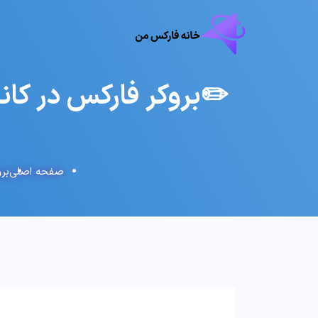
✏️بروکر فارکس در کان
صفحه اصلی
بر