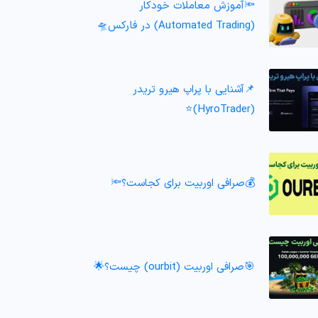
🔦آموزش معاملات خودکار
(Automated Trading) در فارکس🛸
📌آشنایی با پراپ هیرو تریدر
(HyroTrader)⭐️
💰صرافی اوربیت برای کجاست؟🔦
🎯صرافی اوربیت (ourbit) چیست؟🌟