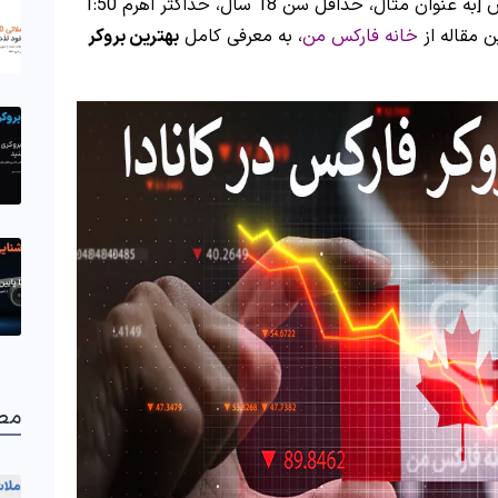
هر کدام از کارگزاری های کانادا، دارای شرایط خاص [به عنوان مثال، حداقل سن 18 سال، حداکثر اهرم 1:50
ن مقاله از
خانه فارکس من
، به معرفی کامل
بهترین بروکر
مط