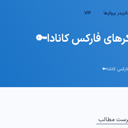
تریدر بروکرها
VIP
رهای فارکس کانادا🔑
ارکس کانادا🔑
رست مطالب