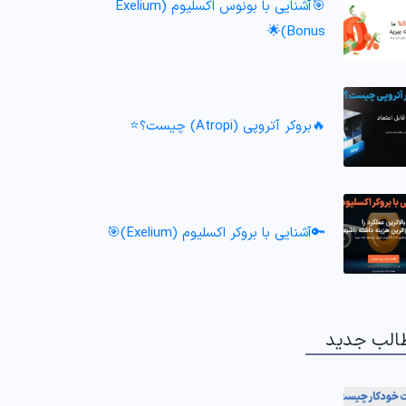
🎯آشنایی با بونوس اکسلیوم (Exelium
Bonus)🌟
🔥بروکر آتروپی (Atropi) چیست؟⭐️
🔑آشنایی با بروکر اکسلیوم (Exelium)🎯
الب جدید