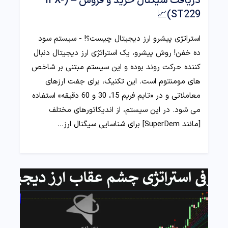
دریافت سیگنال خرید و فروش – (IFX-
ST229)📈
استراتژی پیشرو ارز دیجیتال چیست؟! - سیستم سود
ده خفن! روش پیشرو، یک استراتژی ارز دیجیتال دنبال
کننده حرکت روند بوده و این سیستم مبتنی بر شاخص
های مومنتوم است. این تکنیک، برای جفت ارزهای
معاملاتی و در «تایم فریم 15، 30 و 60 دقیقه» استفاده
می شود. در این سیستم، از اندیکاتورهای مختلف
[مانند SuperDem] برای شناسایی سیگنال ارز…