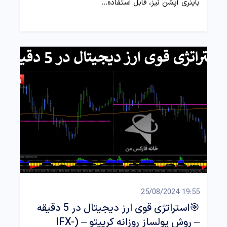
باینری آپشن نیز، قابل استفاده…
19:55 25/08/2024
🎯استراتژی قوی ارز دیجیتال در 5 دقیقه
– روش پولساز روزانه کریپتو – (IFX-