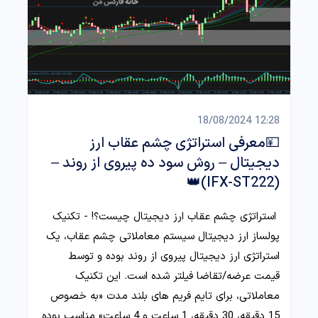
12:28 18/08/2024
💴معرفی استراتژی چشم عقاب ارز
دیجیتال – روش سود ده پیروی از روند –
(IFX-ST222)👑
استراتژی چشم عقاب ارز دیجیتال چیست؟! - تکنیک
پولساز ارز دیجیتال سیستم معاملاتی چشم عقاب، یک
استراتژی ارز دیجیتال پیروی از روند بوده و توسط
قیمت عرضه/تقاضا فیلتر شده است. این تکنیک
معاملاتی، برای تایم فریم های بلند مدت «به خصوص
15 دقیقه، 30 دقیقه، 1 ساعت و 4 ساعت» مناسب بوده