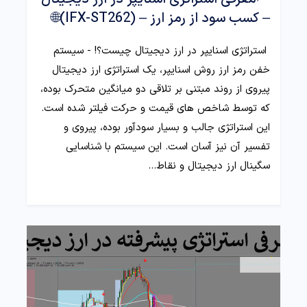
– کسب سود از رمز ارز – (IFX-ST262)🌐
استراتژی اسنایپر در ارز دیجیتال چیست؟! - سیستم
خفن رمز ارز روش اسنایپر، یک استراتژی ارز دیجیتال
پیروی از روند مبتنی بر تلاقی دو میانگین متحرک بوده،
که توسط شاخص‌ های قیمت و حرکت فیلتر شده است.
این استراتژی جالب و بسیار سودآور بوده، پیروی و
تفسیر آن نیز آسان است. این سیستم با شناسایی
سگینال ارز دیجیتال و نقاط…