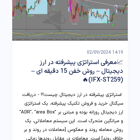
14:19 02/09/2024
📈معرفی استراتژی پیشرفته در ارز
دیجیتال – روش خفن 15 دقیقه ای –
(IFX-ST259)🔥
استراتژی پیشرفته در ارز دیجیتال چیست؟! - دریافت
سیگنال خرید و فروش تکنیک پیشرفته، یک استراتژی
ارز دیجیتال روزانه بوده و مبتنی بر "ADR"، "area Box"
و میانگین متحرک است. این سیستم معاملاتی، یک
روش معامله روند و معکوس [معاملات در روند و بر
خلاف روند] است. معاملات در مقابل روندها زمانی