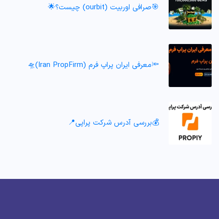
🎯صرافی اوربیت (ourbit) چیست؟🌟
🔦معرفی ایران پراپ فرم (Iran PropFirm)🛸
💰بررسی آدرس شرکت پراپی📍