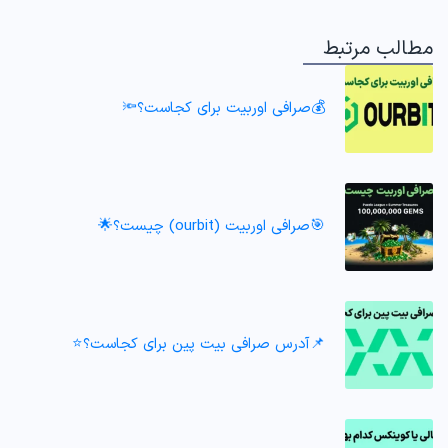
مطالب مرتبط
💰صرافی اوربیت برای کجاست؟🔦
🎯صرافی اوربیت (ourbit) چیست؟🌟
📌آدرس صرافی بیت پین برای کجاست؟⭐️