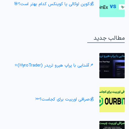
💰کوین لوکالی یا کوینکس کدام بهتر است؟🎯
مطالب جدید
📌آشنایی با پراپ هیرو تریدر (HyroTrader)⭐️
💰صرافی اوربیت برای کجاست؟🔦