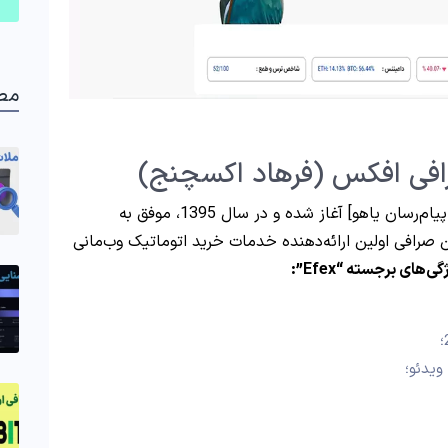
مط
افی افکس (فرهاد اکسچنج)
از سال 1383 [در گروه‌های پیام‌رسان یاهو] آغاز شده و در سال 1395، موفق به
ن صرافی اولین ارائه‌دهنده خدمات خرید اتوماتیک وب‌مانی
گی‌های برجسته “Efex”:
ویدئو؛