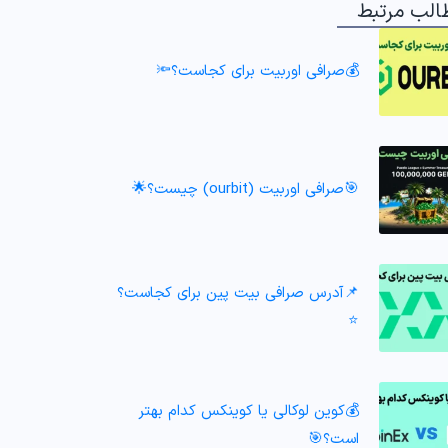
الب مرتبط
💰صرافی اوربیت برای کجاست؟🔦
🎯صرافی اوربیت (ourbit) چیست؟🌟
📌آدرس صرافی بیت پین برای کجاست؟
⭐️
💰کوین لوکالی یا کوینکس کدام بهتر
است؟🎯