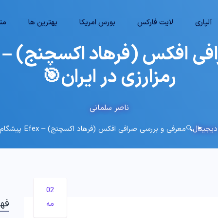
آلپاری
لایت فارکس
بورس امریکا
بهترین ها
متا
رمزارزی در ایران🎯
ناصر سلمانی
دیجیتال
🔍معرفی و بررسی صرافی افکس (فرهاد اکسچنج) – Efex پیشگام مبادلات رمزارزی در ایران🎯
02
فه
مه