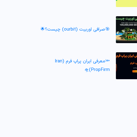
🎯صرافی اوربیت (ourbit) چیست؟🌟
🔦معرفی ایران پراپ فرم (Iran
PropFirm)🛸