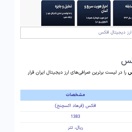
ارز دیجیتال افکس
کس
س
را در لیست برترین صرافی‌های ارز دیجیتال ایران قرار
مشخصات
افکس (فرهاد اکسچنج)
1383
ریال، تتر