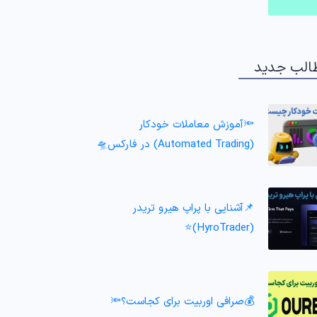
الب جدید
🔦آموزش معاملات خودکار
(Automated Trading) در فارکس🛸
📌آشنایی با پراپ هیرو تریدر
(HyroTrader)⭐️
💰صرافی اوربیت برای کجاست؟🔦