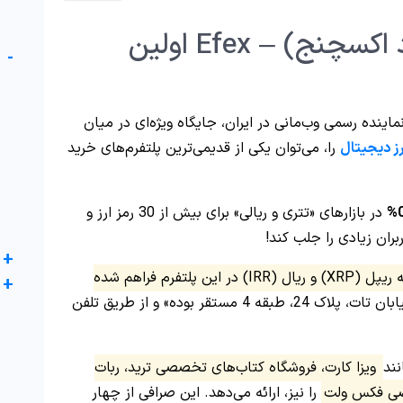
صرافی افکس (فرهاد اکسچنج) – Efex اولین
-
اینده رسمی وب‌مانی در ایران، جایگاه ویژه‌ای در میان
ز دیجیتال
را، می‌توان یکی از قدیمی‌ترین پلتفرم‌های خرید
0
در بازارهای «تتری و ریالی» برای بیش از 30 رمز ارز و
بران زیادی را جلب کند!
+
امکان استیکینگ 10 ارز متنوع از جمله ریپل (XRP) و ریال (IRR) در این پلتفرم فراهم شده
+
. دفتر مرکزی افکس در «تهران، مرزداران، خیابان تات، پلاک 24، طبقه 4 مستقر بوده» و از طریق تلفن
ند
ویزا کارت، فروشگاه کتاب‌های تخصصی ترید، ربات
اصی فکس ولت
را نیز، ارائه می‌دهد. این صرافی از چهار