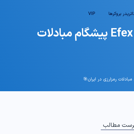
تریدر بروکرها
VIP
🔍معرفی و بررسی صرافی افکس (فرهاد اکسچنج) – Efex پیشگام مبادلات
رست مطالب