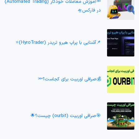
🔦آموزش معاملات خودکار (Automated Trading)
در فارکس🛸
📌آشنایی با پراپ هیرو تریدر (HyroTrader)⭐️
💰صرافی اوربیت برای کجاست؟🔦
🎯صرافی اوربیت (ourbit) چیست؟🌟