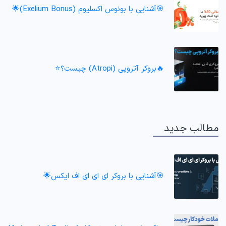
🎯آشنایی با بونوس اکسلیوم (Exelium Bonus)🌟
🔥بروکر آتروپی (Atropi) چیست؟⭐️
مطالب جدید
🎯آشنایی با بروکر ای ای ای اف ایکس🌟