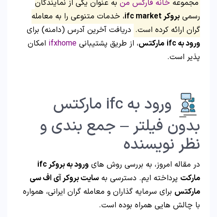
مجموعه
خانه فارکس من
به عنوان یکی از نمایندگان
رسمی
بروکر ifc market
، خدمات متنوعی را به معامله
گران ارائه کرده است.
دریافت آخرین آدرس (دامنه) برای
ورود به ifc
مارکتس
، از طریق پشتیبانی
ifxhome
امکان
پذیر است.
ورود به ifc مارکتس
بدون فیلتر – جمع بندی و
نظر نویسنده
در مقاله امروز، به بررسی روش های
ورود به بروکر ifc
مارکت
پرداخته ایم. دسترسی به
سایت بروکر آی اف سی
مارکتس
برای سرمایه گذاران و معامله گران ایرانی، همواره
با چالش هایی همراه بوده است.