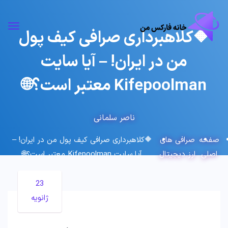
🔶کلاهبرداری صرافی کیف پول
من در ایران! – آیا سایت
Kifepoolman معتبر است؟🌐
ناصر سلمانی
صفحه
صرافی های
🔶کلاهبرداری صرافی کیف پول من در ایران! –
اصلی
ارز دیجیتال
آیا سایت Kifepoolman معتبر است؟🌐
23
ژانویه