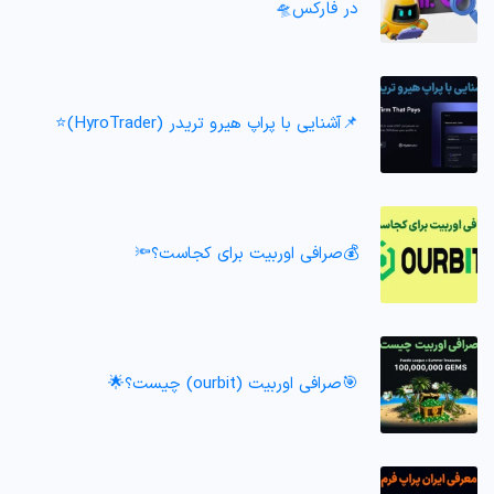
در فارکس🛸
📌آشنایی با پراپ هیرو تریدر (HyroTrader)⭐️
💰صرافی اوربیت برای کجاست؟🔦
🎯صرافی اوربیت (ourbit) چیست؟🌟