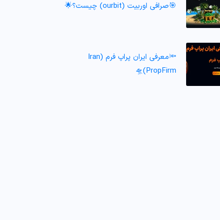
🎯صرافی اوربیت (ourbit) چیست؟🌟
🔦معرفی ایران پراپ فرم (Iran
PropFirm)🛸