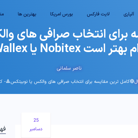
آلپاری
لایت فارکس
بورس امریکا
بهترین ها
متا
 برای انتخاب صرافی های وا
هتر است Nobitex یا Wallex؟
ناصر سلمانی
ل
🔴کامل ترین مقایسه برای انتخاب صرافی های والکس یا نوبیتکس🔺- کدام بهتر است tex
25
فه
دسامبر