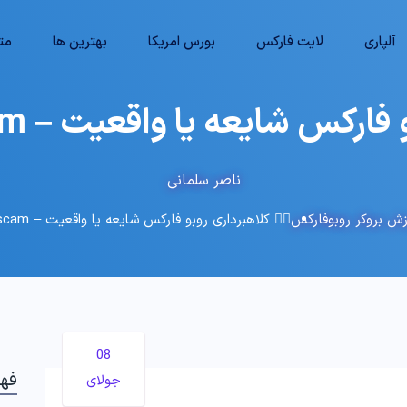
آلپاری
لایت فارکس
بورس امریکا
بهترین ها
متا
کس شایعه یا واقعیت – roboforex scam 💸
ناصر سلمانی
زش بروکر روبوفارکس
🕵️‍♂️ کلاهبرداری روبو فارکس شایعه یا واقعیت – roboforex scam 💸
08
فه
جولای