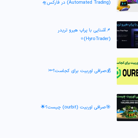
(Automated Trading) در فارکس🛸
📌آشنایی با پراپ هیرو تریدر
(HyroTrader)⭐️
💰صرافی اوربیت برای کجاست؟🔦
🎯صرافی اوربیت (ourbit) چیست؟🌟