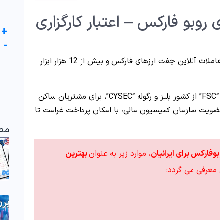
روبو فارکس – اعتبار کارگزاری
+
-
در سال 2009، با هدف ارائه معاملات آنلاین جفت ارزهای فارکس و بیش از 12 هزار ابزار
موفق به دریافت رگوله های “FSC” از کشور بلیز و رگوله “CYSEC”، برای مشتریان ساکن
ضویت سازمان کمیسیون مالی، با امکان پرداخت غرامت تا
مط
بوفارکس برای ایرانیان
، موارد زیر به عنوان
بهترین
معرفی می گردد: