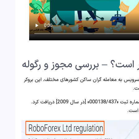
ر است؟ – بررسی مجوز و رگوله
ویس به معامله گران ساکن کشورهای مختلف، این بروکر
رگوله “FSC” را از کشور بلیز با شماره ثبت «000138/437» [در سال 2009] دریافت کرد.
 است.