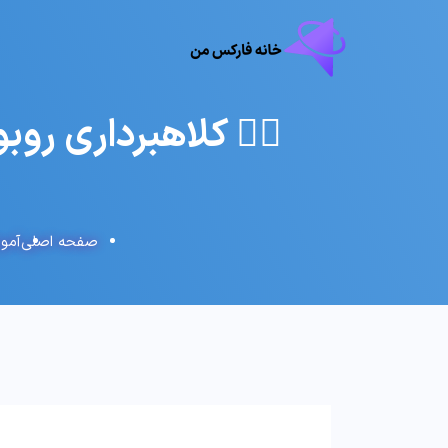
🕵️‍♂️ کلاهبرداری روبو فار
صفحه اصلی
آمو