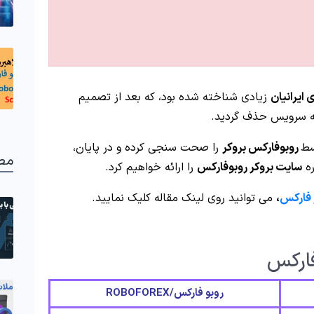
 ایرانیان
زیادی شناخته شده بود، که بعد از تصمیم
ئه سرویس حذف گردید.
سط
روبوفارکس بروکر
را صحت سنجی کرده و در پایان،
مط
ره
سایت بروکر روبوفارکس
را ارائه خواهیم کرد.
ر فارکس
،
می توانید روی لینک مقاله کلیک نمایید.
فارکس
روبو فارکس/ROBOFOREX