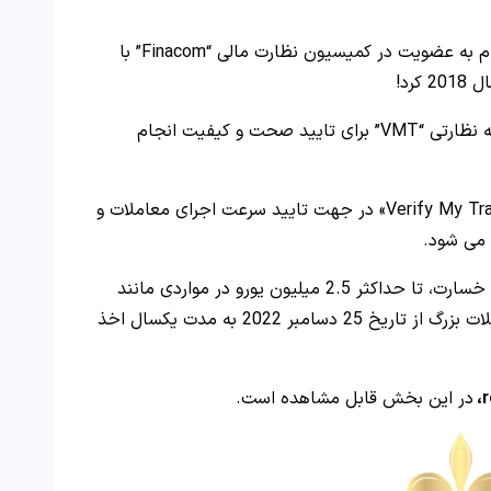
برای افزایش اعتماد معامله گران، روبوفارکس اقدام به عضویت در کمیسیون نظارت مالی “Finacom” با
روبو، مجوز موسسه نظارتی “VMT” برای تایید صحت و کیفیت انجام
«مجوز Verify My Trade» در جهت تایید سرعت اجرای معاملات و
 می شود.
همچنین بیمه معتبر”Lloyds” لندن برای پرداخت خسارت، تا حداکثر 2.5 میلیون یورو در مواردی مانند
و مشکلات بزرگ از تاریخ 25 دسامبر 2022 به مدت یکسال اخذ
در این بخش قابل مشاهده است.