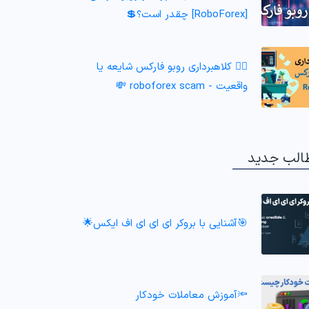
[RoboForex] چقدر است؟💲
🕵️‍♂️ کلاهبرداری روبو فارکس شایعه یا
واقعیت - roboforex scam 💸
الب جدید
🎯آشنایی با بروکر ای ای ای اف ایکس🌟
🔦آموزش معاملات خودکار