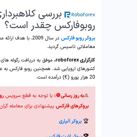
بررسی کلاهبرداری 
روبوفارکس چقدر است؟
بروکر روبو فارکس
معاملاتی تاسیس گردید.
کارگزاری roboforex،
کشورهای اروپایی شد. همچنین روبو فارکس به ع
20 هزار یورو (€) درآمده است.
⚠️
به روز رسانی🚫:
با توجه به قطع سرویس
رو
بروکرهای فارکس
پیشنهادی برای معامله گران 
🏆
بروکر آلپاری
🏆
بروکر لایت فارکس