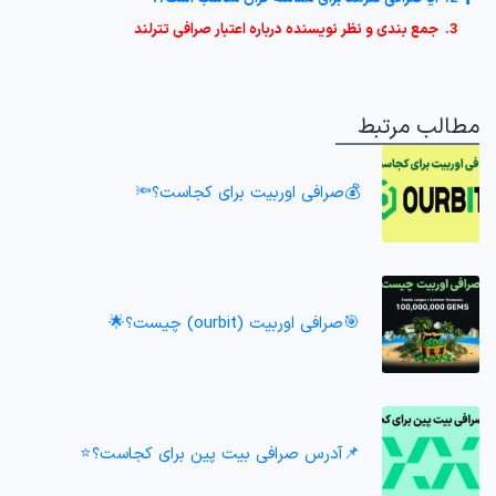
3. جمع بندی و نظر نویسنده درباره اعتبار صرافی تترلند
الب مرتبط
💰صرافی اوربیت برای کجاست؟🔦
🎯صرافی اوربیت (ourbit) چیست؟🌟
📌آدرس صرافی بیت پین برای کجاست؟⭐️