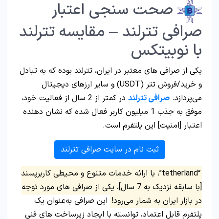
صحت سنجی اعتبار
صرافی تترلند – مقایسه تترلند
با نوبیتکس
یکی از صرافی‌ های معتبر در ایران، تترلند بوده که به تبادل
و خرید/فروش تتر (USDT) و سایر ارزهای دیجیتال
می‌پردازد.
صرافی تترلند
در کمتر از 2 سال از فعالیت خود،
موفق به جذب 1 میلیون کاربر فعال شده که نشان‌ دهنده‌
اعتبار [امنیت] این پلتفرم است.
ثبت نام در سایت صرافی تترلند
“tetherland”، با ارائه خدمات متنوع و محیطی کاربرپسند
[با سابقه نزدیک به 7 سال]، یکی از صرافی‌ های مورد توجه
در بازار ایران به شمار می‌رود!
این صرافی به‌عنوان یک
پلتفرم قابل اعتماد، توانسته با ایجاد زیرساخت‌ های فنی