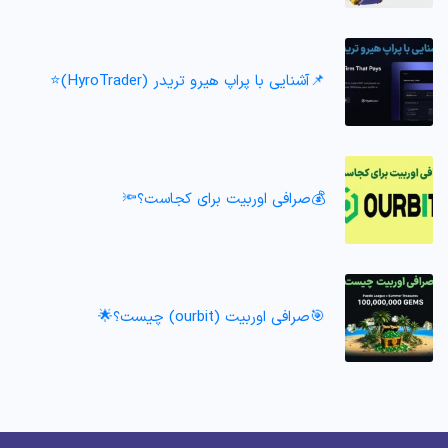
📌آشنایی با پراپ هیرو تریدر (HyroTrader)⭐️
💰صرافی اوربیت برای کجاست؟🔦
🎯صرافی اوربیت (ourbit) چیست؟🌟