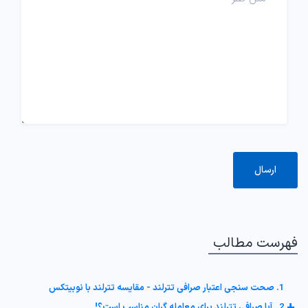
رست مطالب
1. صحت سنجی اعتبار صرافی تترلند - مقایسه تترلند با نوبیتکس
2. آیا صرافی تترلند برای معامله گران مناسب است؟!