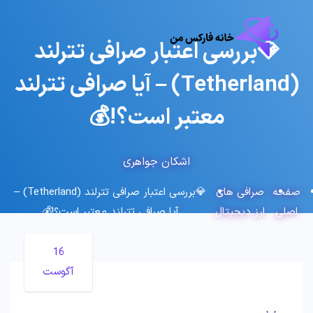
💎بررسی اعتبار صرافی تترلند
(Tetherland) – آیا صرافی تترلند
معتبر است؟!💰
اشکان جواهری
حه
صرافی های
💎بررسی اعتبار صرافی تترلند (Tetherland) –
لی
ارز دیجیتال
آیا صرافی تترلند معتبر است؟!💰
16
آگوست