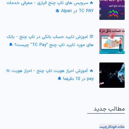
🔥 سرویس های تاپ چنج الپاری - معرفی خدمات
TC PAY در Alpari 💲
💯 اموزش تایید حساب بانکی در تاپ چنج - بانک
های مورد تایید تاپ چنج "TC Pay" چیست؟ 🔔
🔥 آموزش احراز هویت تاپ چنج - احراز هویت tc
pay در 10 دقیقه! 🔔
مطالب جدید