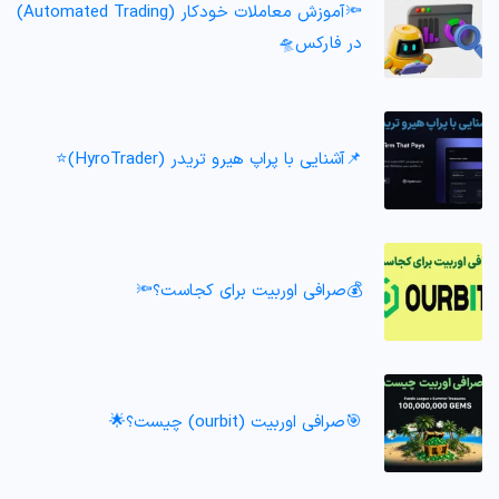
🔦آموزش معاملات خودکار (Automated Trading)
در فارکس🛸
📌آشنایی با پراپ هیرو تریدر (HyroTrader)⭐️
💰صرافی اوربیت برای کجاست؟🔦
🎯صرافی اوربیت (ourbit) چیست؟🌟