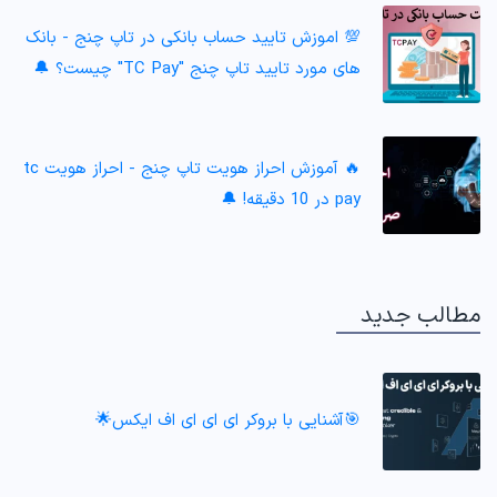
💯 اموزش تایید حساب بانکی در تاپ چنج - بانک
های مورد تایید تاپ چنج "TC Pay" چیست؟ 🔔
🔥 آموزش احراز هویت تاپ چنج - احراز هویت tc
pay در 10 دقیقه! 🔔
مطالب جدید
🎯آشنایی با بروکر ای ای ای اف ایکس🌟