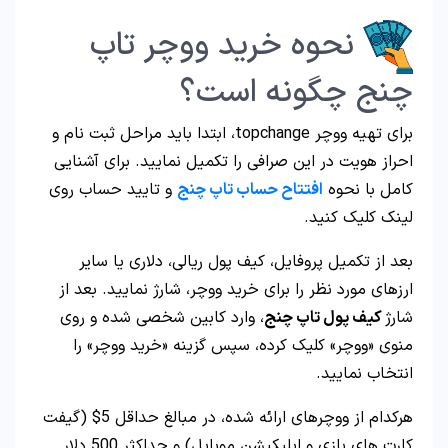
نحوه خرید ووچر تاپ
چنج چگونه است؟
برای تهیه ووچر topchange، ابتدا باید مراحل ثبت نام و
احراز هویت در این صرافی را تکمیل نمایید. برای آشنایی
کامل با نحوه
افتتاح حساب تاپ چنج
و تایید حساب روی
لینک کلیک کنید.
بعد از تکمیل پروفایل، کیف پول ریالی، دلاری یا سایر
ارزهای مورد نظر را برای خرید ووچر، شارژ نمایید. بعد از
شارژ
کیف پول تاپ چنج
، وارد کابین شخصی شده و روی
منوی «ووچر» کلیک کرده، سپس گزینه «خرید ووچر» را
انتخاب نمایید.
هرکدام از ووچرهای ارائه شده، در مبالغ حداقل 5$ (گیفت
کارت های بازی و اپلیکیشن موبایل) و حداکثر 500 دلار