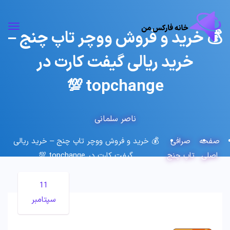
💰 خرید و فروش ووچر تاپ چنج –
خرید ریالی گیفت کارت در
topchange 💯
ناصر سلمانی
صفحه
صرافی
💰 خرید و فروش ووچر تاپ چنج – خرید ریالی
اصلی
تاپ چنج
گیفت کارت در topchange 💯
11
سپتامبر