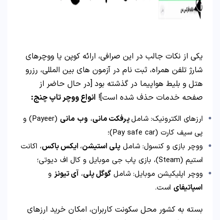
یکی از نکات جالب در این صرافی، ارائه کوپن یا ووچرهای
شارژ تلفن همراه، ثبت نام در آزمون های بین المللی، رزرو
هتل و بلیط هواپیما در گذشته بود [در حال حاضر از
صفحه خدمات حذف شده است]!
انواع ووچر تاپ چنج:
ارزهای الکترونیک: شامل
پرفکت مانی
،
وب
مانی
(Payeer) و
پی سیف کارت (Pay safe car)؛
ووچر بازی و کنسول: شامل
پلی استیشن
،
ایکس باکس
، اکانت
استیم (Steam)، بازی پاب جی موبایل و کال اف دیوتی؛
ووچر اپلیکیشن موبایل: شامل
گوگل پلی
،
آی تیونز
و
اسپاتیفای
است.
بسته به کشور محل سکونت کاربران، امکان خرید ارزهای