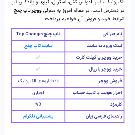
الکترونیک ، نتلر، ادونس کش، اسکریل، کیوی و یاندکس نیز
در دسترس است. در مقاله امروز به معرفی
ووچر تاپ چنج
،
شرایط خرید و فروش آن خواهیم پرداخت.
نام صرافی
تاپ چنج/Top Change
لینک ورود به سایت
سایت تاپ چنج
خرید ووچر یا گیفت کارت
✅
خرید ووچر با ریال
✅
فروش ووچر
فقط ارزهای الکترونیک
احراز هویت یا تایید حساب
اجباری
کارمزد
%3
راهنمای فارسی زبان
پشتیبانی تلگرام