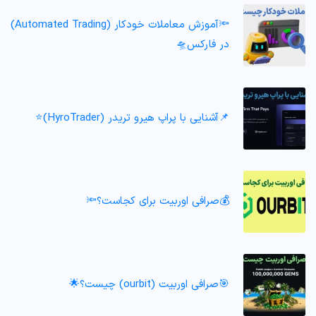
🔦آموزش معاملات خودکار (Automated Trading)
در فارکس🛸
📌آشنایی با پراپ هیرو تریدر (HyroTrader)⭐️
💰صرافی اوربیت برای کجاست؟🔦
🎯صرافی اوربیت (ourbit) چیست؟🌟