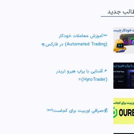
الب جدید
🔦آموزش معاملات خودکار
(Automated Trading) در فارکس🛸
📌آشنایی با پراپ هیرو تریدر
(HyroTrader)⭐️
💰صرافی اوربیت برای کجاست؟🔦