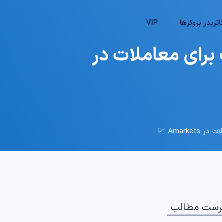
تریدر بروکرها
VIP
برای معاملات در
Amar 💹
رست مطالب