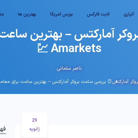
آلپاری
لایت فارکس
بورس امریکا
بهترین ها
متا
کر آمارکتس – بهترین ساعت 
Amarkets 💹
ناصر سلمانی
وکر آمارکتس
⏰ بررسی ساعت بروکر آمارکتس – بهترین ساعت برای معاملات در kets
29
فه
ژانویه