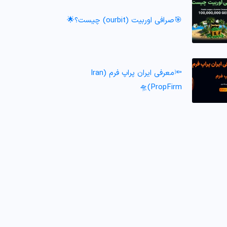
🎯صرافی اوربیت (ourbit) چیست؟🌟
🔦معرفی ایران پراپ فرم (Iran
PropFirm)🛸