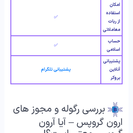
امکان
استفاده
✅
از ربات
معاملاتی
حساب
✅
اسلامی
پشتیبانی
آنلاین
پشتیبانی تلگرام
بروکر
بررسی رگوله و مجوز های
ارون گروپس – آیا آرون