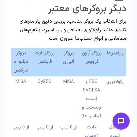
دیگر بروکرهای معتبر
برای انتخاب یک بروکر مناسب، بررسی دقیق پارامترهای
کلیدی مانند رگولاتوری، حداقل واریز، اسپرد، پلتفرم‌های
معاملاتی و انواع حساب‌ها ضروری است.
پارامترها
بروکر آرون
بروکر
بروکر لایت
بروکر
گروپس
آلپاری
فایننس
دبلیو ام
مارکتس
رگولاتوری
FSC و
MISA
CySEC
MISA
SVGFSA
(سنت
وینسنت و
گرنادین‌ها)
حداقل
ثابت
از 0 پیپ
از 0 پیپ
از 0 پیپ
اسپرد
(حساب