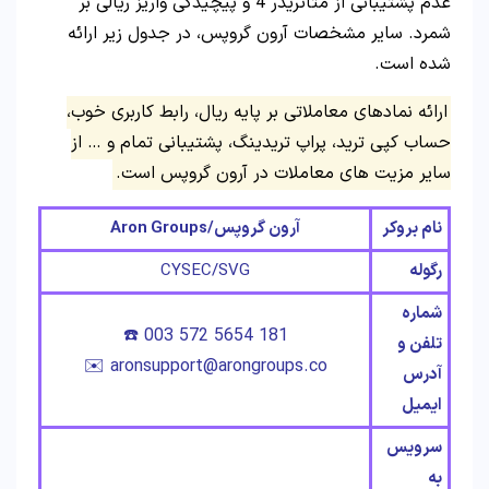
عدم پشتیبانی از متاتریدر 4 و پیچیدگی واریز ریالی بر
شمرد. سایر مشخصات آرون گروپس، در جدول زیر ارائه
شده است.
ارائه نمادهای معاملاتی بر پایه ریال، رابط کاربری خوب،
حساب کپی ترید، پراپ تریدینگ، پشتیبانی تمام و … از
سایر مزیت های معاملات در آرون گروپس است.
نام بروکر
آرون گروپس/Aron Groups
رگوله
CYSEC/SVG
شماره
☎️ 003 572 5654 181
تلفن و
✉️ aronsupport@arongroups.co
آدرس
ایمیل
سرویس
به