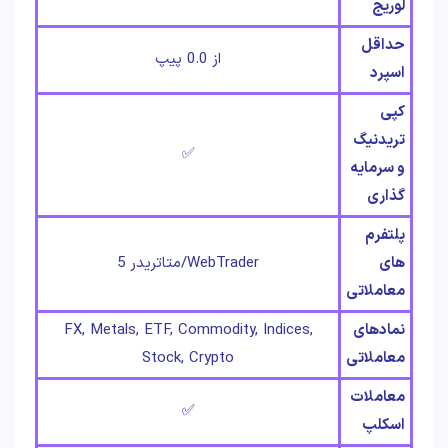
لوریج
حداقل
از 0.0 پیپ
اسپرد
کپی
تریدنیگ
✅
و سرمایه
گذاری
پلتفرم
های
WebTrader/متاتریدر 5
معاملاتی
نمادهای
FX, Metals, ETF, Commodity, Indices,
معاملاتی
Stock, Crypto
معاملات
✅
اسکلپ