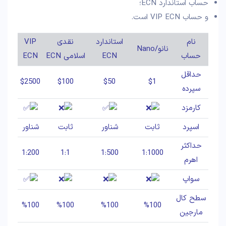
حساب استاندارد ECN؛
و حساب VIP ECN است.
نام
استاندارد
نقدی
VIP
نانو/Nano
حساب
ECN
اسلامی ECN
ECN
حداقل
$2500
$100
$50
$1
سپرده
کارمزد
اسپرد
ثابت
شناور
ثابت
شناور
حداکثر
1:200
1:1
1:500
1:1000
اهرم
سواپ
سطح کال
%100
%100
%100
%100
مارجین