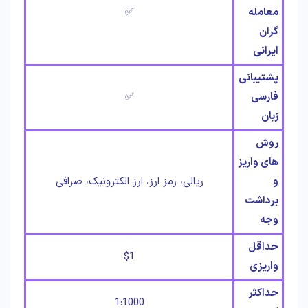
معامله
✅
گران
ایرانی
پشتیبانی
فارسی
✅
زبان
روش
های واریز
و
ریالی، رمز ارز، ارز الکترونیک، صرافی
برداشت
وجه
حداقل
$1
واریزی
حداکثر
1:1000