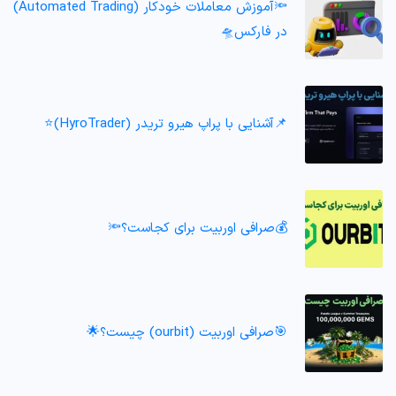
🔦آموزش معاملات خودکار (Automated Trading)
در فارکس🛸
📌آشنایی با پراپ هیرو تریدر (HyroTrader)⭐️
💰صرافی اوربیت برای کجاست؟🔦
🎯صرافی اوربیت (ourbit) چیست؟🌟