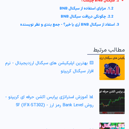
-
2. سیگنال BNB چیست؟
1.2. مزایای استفاده از سیگنال BNB
2.2. چگونگی دریافت سیگنال BNB
3. استفاد از سیگنال BNB آری یا خیر؟ - جمع بندی و نظر نویسنده
مطالب مرتبط
🟨 بهترین اپلیکیشن های سیگنال ارزدیجیتال - نرم
افزار سیگنال کریپتو
📊 آموزش استراتژی پرایس اکشن حرفه ای کریپتو -
روش Bank Level رمز ارز - (IFX-ST302) 💯