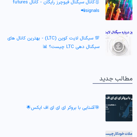
🥇کانال سیگنال فیوچرز رایگان - کانال futures
signals📲
💯 سیگنال لایت کوین (LTC) - بهترین کانال های
سیگنال دهی LTC چیست؟ 📊
مطالب جدید
🎯آشنایی با بروکر ای ای ای اف ایکس🌟