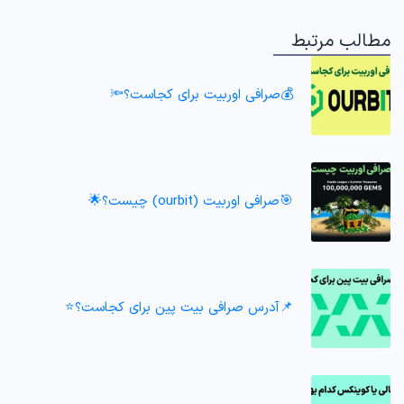
مطالب مرتبط
💰صرافی اوربیت برای کجاست؟🔦
🎯صرافی اوربیت (ourbit) چیست؟🌟
📌آدرس صرافی بیت پین برای کجاست؟⭐️