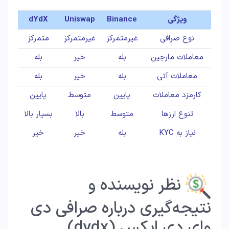
ویژگی
Binance
Uniswap
dYdX
نوع صرافی
غیرمتمرکز
غیرمتمرکز
متمرکز
معاملات مارجین
بله
خیر
بله
معاملات آتی
بله
خیر
بله
کارمزد معاملات
پایین
متوسط
پایین
تنوع ارزها
متوسط
بالا
بسیار بالا
نیاز به KYC
بله
خیر
خیر
نظر نویسنده و
نتیجه‌گیری درباره صرافی دی
وای دی ایکس (dydx)