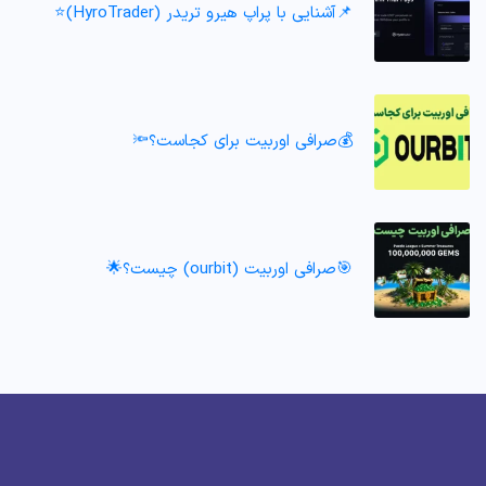
📌آشنایی با پراپ هیرو تریدر (HyroTrader)⭐️
💰صرافی اوربیت برای کجاست؟🔦
🎯صرافی اوربیت (ourbit) چیست؟🌟