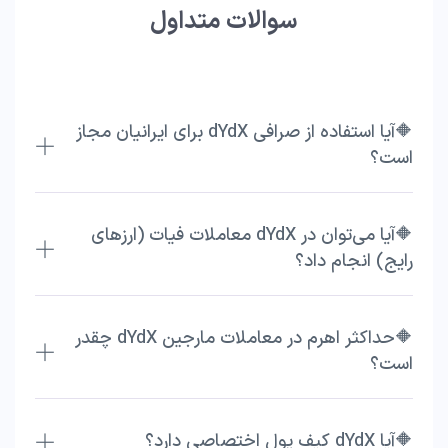
سوالات متداول
🔶آیا استفاده از صرافی dYdX برای ایرانیان مجاز
است؟
🔶آیا می‌توان در dYdX معاملات فیات (ارزهای
رایج) انجام داد؟
🔶حداکثر اهرم در معاملات مارجین dYdX چقدر
است؟
🔶آیا dYdX کیف پول اختصاصی دارد؟