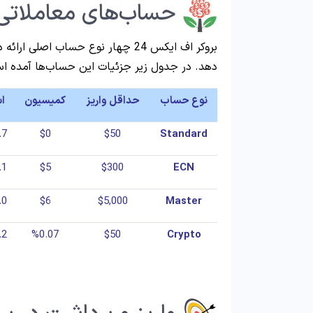
حساب‌های معاملاتی د
بروکر اف ایکس 24 چهار نوع حساب اص
دهد. در جدول زیر جزئیات این حساب‌ها آمده ا
نوع حساب
حداقل واریز
کمیسیون
اس
Pips
$0
$50
Standard
Pips
$5
$300
ECN
Pips
$6
$5,000
Master
Pips
%0.07
$50
Crypto