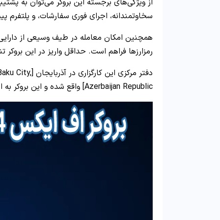
سخاوتمندانه، اجرای فوری سفارشات، و پلتفرم پیشرفته MetaTrader 5 اش
همچنین امکان معامله در طیف وسیعی از دارایی‌ه
رمزارزها فراهم است. حداقل واریز در این بروکر تن
دفتر مرکزی این ک
Azerbaijan Republic] واقع شده و این بروکر به ایرانیان نیز خدمان ارائه می‌دهد.