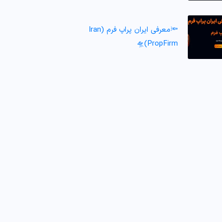
🔦معرفی ایران پراپ فرم (Iran
PropFirm)🛸