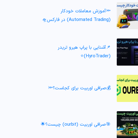
🔦آموزش معاملات خودکار
(Automated Trading) در فارکس🛸
📌آشنایی با پراپ هیرو تریدر
(HyroTrader)⭐️
💰صرافی اوربیت برای کجاست؟🔦
🎯صرافی اوربیت (ourbit) چیست؟🌟