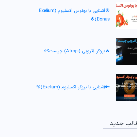
🎯آشنایی با بونوس اکسلیوم (Exelium
Bonus)🌟
🔥بروکر آتروپی (Atropi) چیست؟⭐️
🔑آشنایی با بروکر اکسلیوم (Exelium)🎯
الب جدید