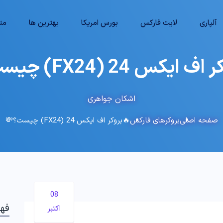
آلپاری
لایت فارکس
بورس امریکا
بهترین ها
متا
ایکس 24 (FX24) چیست؟💸
اشکان جواهری
صفحه اصلی
بروکرهای فارکس
🔥بروکر اف ایکس 24 (FX24) چیست؟💸
08
فه
اکتبر