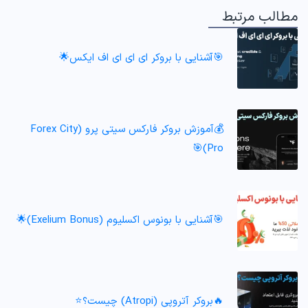
مطالب مرتبط
🎯آشنایی با بروکر ای ای ای اف ایکس🌟
💰آموزش بروکر فارکس سیتی پرو (Forex City
Pro)🎯
🎯آشنایی با بونوس اکسلیوم (Exelium Bonus)🌟
🔥بروکر آتروپی (Atropi) چیست؟⭐️