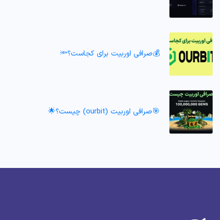
💰صرافی اوربیت برای کجاست؟🔦
🎯صرافی اوربیت (ourbit) چیست؟🌟