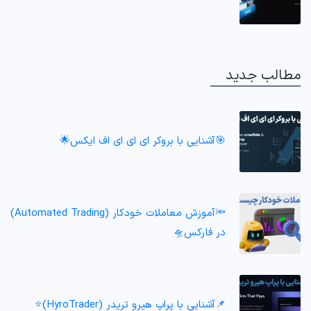
مطالب جدید
🎯آشنایی با بروکر ای ای ای اف ایکس🌟
🔦آموزش معاملات خودکار (Automated Trading)
در فارکس🛸
📌آشنایی با پراپ هیرو تریدر (HyroTrader)⭐️