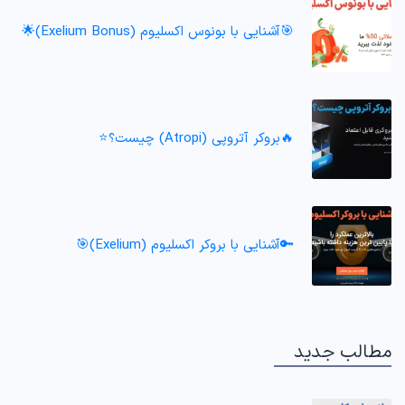
🎯آشنایی با بونوس اکسلیوم (Exelium Bonus)🌟
🔥بروکر آتروپی (Atropi) چیست؟⭐️
🔑آشنایی با بروکر اکسلیوم (Exelium)🎯
مطالب جدید