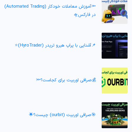
🔦آموزش معاملات خودکار (Automated Trading)
در فارکس🛸
📌آشنایی با پراپ هیرو تریدر (HyroTrader)⭐️
💰صرافی اوربیت برای کجاست؟🔦
🎯صرافی اوربیت (ourbit) چیست؟🌟