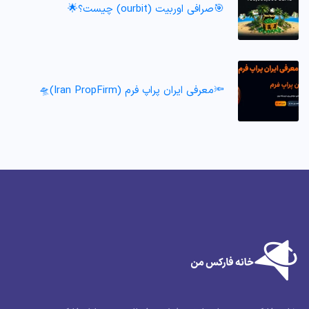
🎯صرافی اوربیت (ourbit) چیست؟🌟
🔦معرفی ایران پراپ فرم (Iran PropFirm)🛸