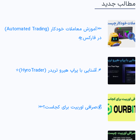
مطالب جدید
🔦آموزش معاملات خودکار (Automated Trading)
در فارکس🛸
📌آشنایی با پراپ هیرو تریدر (HyroTrader)⭐️
💰صرافی اوربیت برای کجاست؟🔦