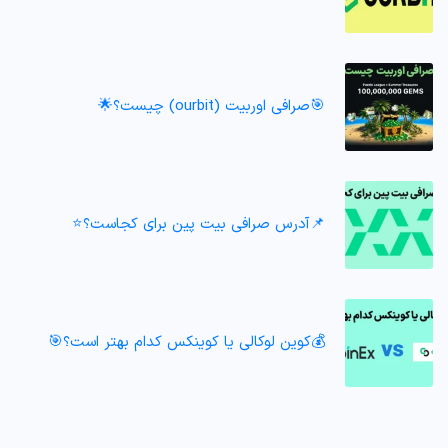
🎯صرافی اوربیت (ourbit) چیست؟🌟
📌آدرس صرافی بیت پین برای کجاست؟⭐️
💰کوین لوکالی یا کوینکس کدام بهتر است؟🎯