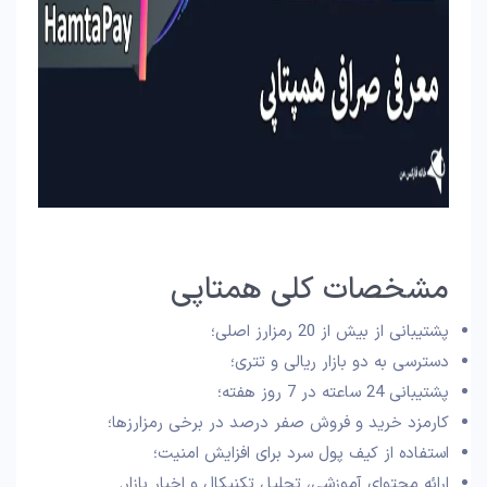
مشخصات کلی همتاپی
پشتیبانی از بیش از 20 رمزارز اصلی؛
دسترسی به دو بازار ریالی و تتری؛
پشتیبانی 24 ساعته در 7 روز هفته؛
کارمزد خرید و فروش صفر درصد در برخی رمزارزها؛
استفاده از کیف پول سرد برای افزایش امنیت؛
ارائه محتوای آموزشی، تحلیل تکنیکال و اخبار بازار.