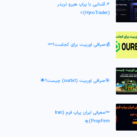
📌آشنایی با پراپ هیرو تریدر
(HyroTrader)⭐️
💰صرافی اوربیت برای کجاست؟🔦
🎯صرافی اوربیت (ourbit) چیست؟🌟
🔦معرفی ایران پراپ فرم (Iran
PropFirm)🛸