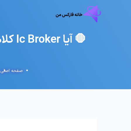
🛑 آیا Ic Broker کلاهبردار است؟ – کارگزاری آی سی بروکر معتبر است؟
صفحه اصلی
ب