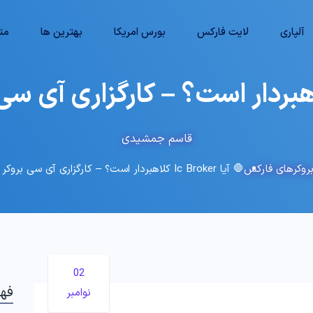
آلپاری
لایت فارکس
بورس امریکا
بهترین ها
متا
قاسم جمشیدی
روکرهای فارکس
🛑 آیا Ic Broker کلاهبردار است؟ – کارگزاری آی سی بروکر معتبر است؟
02
فه
نوامبر