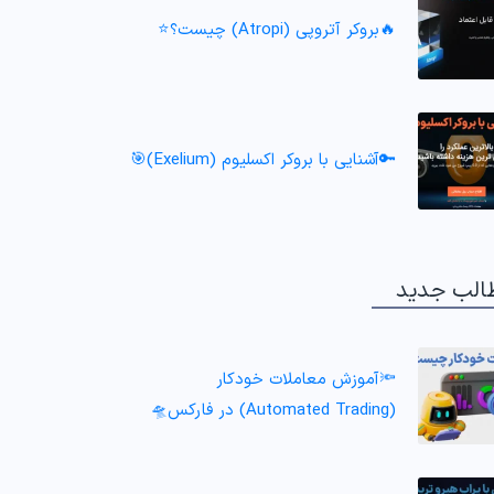
🔥بروکر آتروپی (Atropi) چیست؟⭐️
🔑آشنایی با بروکر اکسلیوم (Exelium)🎯
الب جدید
🔦آموزش معاملات خودکار
(Automated Trading) در فارکس🛸