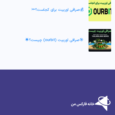
💰صرافی اوربیت برای کجاست؟🔦
🎯صرافی اوربیت (ourbit) چیست؟🌟