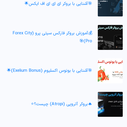
🎯آشنایی با بروکر ای ای ای اف ایکس🌟
💰آموزش بروکر فارکس سیتی پرو (Forex City
Pro)🎯
🎯آشنایی با بونوس اکسلیوم (Exelium Bonus)🌟
🔥بروکر آتروپی (Atropi) چیست؟⭐️