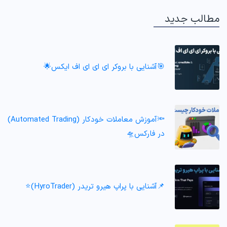
مطالب جدید
🎯آشنایی با بروکر ای ای ای اف ایکس🌟
🔦آموزش معاملات خودکار (Automated Trading)
در فارکس🛸
📌آشنایی با پراپ هیرو تریدر (HyroTrader)⭐️