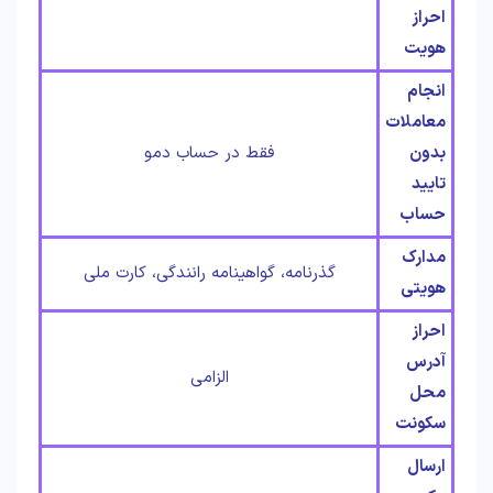
احراز
هویت
انجام
معاملات
بدون
فقط در حساب دمو
تایید
حساب
مدارک
گذرنامه، گواهینامه رانندگی، کارت ملی
هویتی
احراز
آدرس
الزامی
محل
سکونت
ارسال