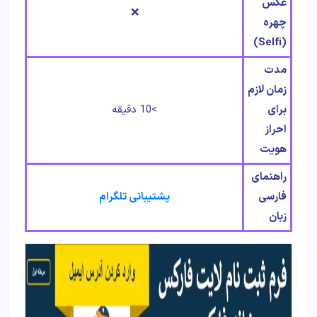
عکس
❌
چهره
(Selfi)
مدت
زمان لازم
برای
>10 دقیقه
احراز
هویت
راهنمای
فارسی
پشتیبانی تلگرام
زبان