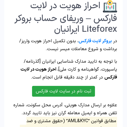
احراز هویت در لایت
فارکس – وریفای حساب بروکر
Liteforex ایرانیان
در
بروکر لایت فارکس
، بدون تکمیل احراز هویت واریز/
برداشت و شروع معاملات میسر نیست.
با توجه به تایید مدارک شناسایی ایرانیان [گذرنامه/
پاسپورت، گواهینامه و کارت ملی]،
احراز هویت در لایت
فارکس
در کمتر از چند دقیقه قابل انجام است.
ثبت نام در سایت لایت فارکس
علاوه بر ارسال مدارک هویتی، آدرس محل سکونت، شماره
تلفن همراه و ایمیل معامله گران نیز باید تایید گردد.
مطابق قوانین “AML&KYC” (حقوق مشتری و ضد