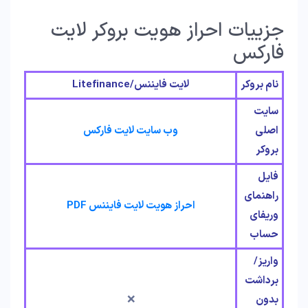
جزییات احراز هویت بروکر لایت
فارکس
نام بروکر
لایت فایننس/Litefinance
سایت
اصلی
وب سایت لایت فارکس
بروکر
فایل
راهنمای
احراز هویت لایت فایننس PDF
وریفای
حساب
واریز/
برداشت
بدون
❌