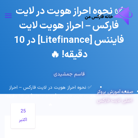
✅ نحوه احراز هویت در لایت
فارکس – احراز هویت لایت
فایننس [Litefinance] در 10
دقیقه! 🔥
قاسم جمشیدی
✅ نحوه احراز هویت در لایت فارکس – احراز
صفحه
آموزش بروکر
هویت لایت فایننس [Litefinance] در 10 دقیقه!
اصلی
لایت فارکس
🔥
25
اکتبر