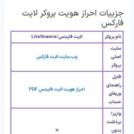
جزییات احراز هویت بروکر لایت
فارکس
نام بروکر
لایت فایننس/Litefinance
سایت
اصلی
وب سایت لایت فارکس
بروکر
فایل
راهنمای
احراز هویت لایت فایننس PDF
وریفای
حساب
واریز/
برداشت
بدون
❌