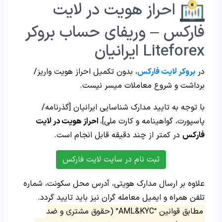
احراز هویت در لایت
فارکس – وریفای حساب بروکر
Liteforex ایرانیان
در
بروکر لایت فارکس
، بدون تکمیل احراز هویت واریز/
برداشت و شروع معاملات میسر نیست.
با توجه به تایید مدارک شناسایی ایرانیان [گذرنامه/
پاسپورت، گواهینامه و کارت ملی]،
احراز هویت در لایت
فارکس
در کمتر از چند دقیقه قابل انجام است.
ثبت نام در سایت لایت فارکس
علاوه بر ارسال مدارک هویتی، آدرس محل سکونت، شماره
تلفن همراه و ایمیل معامله گران نیز باید تایید گردد.
مطابق قوانین “AML&KYC” (حقوق مشتری و ضد