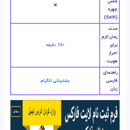
عکس
❌
چهره
(Selfi)
مدت
زمان لازم
برای
>10 دقیقه
احراز
هویت
راهنمای
فارسی
پشتیبانی تلگرام
زبان