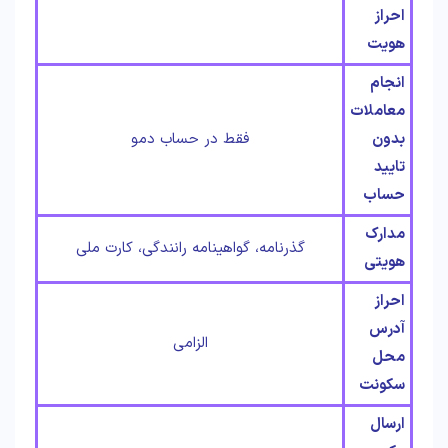
احراز
هویت
انجام
معاملات
بدون
فقط در حساب دمو
تایید
حساب
مدارک
گذرنامه، گواهینامه رانندگی، کارت ملی
هویتی
احراز
آدرس
الزامی
محل
سکونت
ارسال