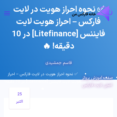
✅ نحوه احراز هویت در لایت
فارکس – احراز هویت لایت
فایننس [Litefinance] در 10
دقیقه! 🔥
قاسم جمشیدی
✅ نحوه احراز هویت در لایت فارکس – احراز
صفحه
آموزش بروکر
هویت لایت فایننس [Litefinance] در 10 دقیقه!
اصلی
لایت فارکس
🔥
25
اکتبر