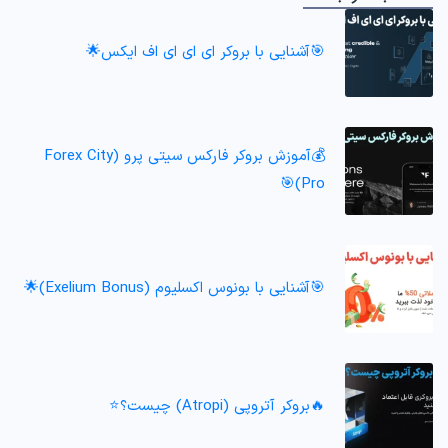
🎯آشنایی با بروکر ای ای ای اف ایکس🌟
💰آموزش بروکر فارکس سیتی پرو (Forex City
Pro)🎯
🎯آشنایی با بونوس اکسلیوم (Exelium Bonus)🌟
🔥بروکر آتروپی (Atropi) چیست؟⭐️