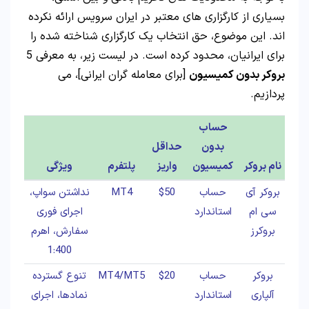
بسیاری از کارگزاری های معتبر در ایران سرویس ارائه نکرده
اند. این موضوع، حق انتخاب یک کارگزاری شناخته شده را
برای ایرانیان، محدود کرده است. در لیست زیر، به معرفی 5
بروکر بدون کمیسیون
[برای معامله گران ایرانی]، می
پردازیم.
حساب
بدون
حداقل
نام بروکر
کمیسیون
واریز
پلتفرم
ویژگی
بروکر آی
حساب
$50
MT4
نداشتن سواپ،
سی ام
استاندارد
اجرای فوری
بروکرز
سفارش، اهرم
1:400
بروکر
حساب
$20
MT4/MT5
تنوع گسترده
آلپاری
استاندارد
نمادها، اجرای