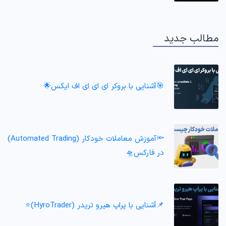
مطالب جدید
🎯آشنایی با بروکر ای ای ای اف ایکس🌟
🔦آموزش معاملات خودکار (Automated Trading)
در فارکس🛸
📌آشنایی با پراپ هیرو تریدر (HyroTrader)⭐️