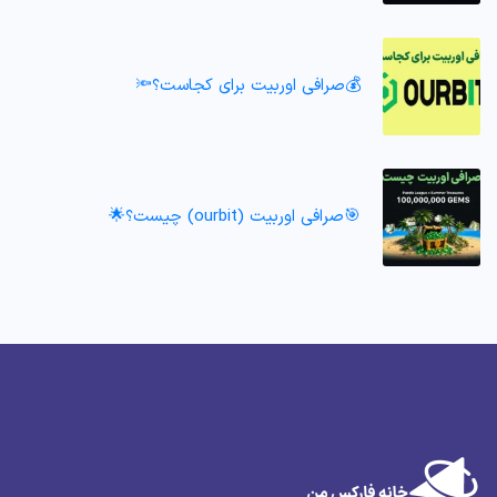
💰صرافی اوربیت برای کجاست؟🔦
🎯صرافی اوربیت (ourbit) چیست؟🌟