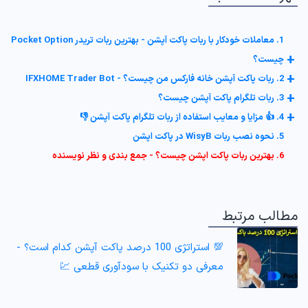
1. معاملات خودکار با ربات پاکت آپشن - بهترین ربات تریدر Pocket Option
+
چیست؟
+
2. ربات پاکت آپشن خانه فارکس من چیست؟ - IFXHOME Trader Bot
+
3. ربات تلگرام پاکت آپشن چیست؟
+
4. 👍 مزایا و معایب استفاده از ربات تلگرام پاکت آپشن 👎
5. نحوه نصب ربات WisyB در پاکت اپشن
6. بهترین ربات پاکت اپشن چیست؟ - جمع بندی و نظر نویسنده
مطالب مرتبط
💯 استراتژی 100 درصد پاکت آپشن کدام است؟ -
معرفی دو تکنیک با سودآوری قطعی 💹