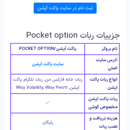
ثبت نام در سایت پاکت آپشن
جزییات ربات Pocket option
نام بروکر
پاکت آپشن/POCKET OPTION
آدرس سایت
سایت پاکت آپشن
اصلی
انواع ربات پاکت
ربات خانه فارکس من, ربات تلگرام پاکت
اپشن
آپشن, Wisy Volatility, Wisy Pivott
ربات پاکت اپشن
✅
مخصوص گوشی
هزینه دریافت و
رایگان
نصب ربات