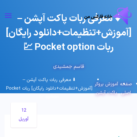
⬇️ معرفی ربات پاکت آپشن –
[آموزش+تنظیمات+دانلود رایگان]
ربات Pocket option 💹
قاسم جمشیدی
⬇️ معرفی ربات پاکت آپشن –
صفحه
آموزش بروکر
[آموزش+تنظیمات+دانلود رایگان] ربات Pocket
اصلی
پاکت آپشن
option 💹
12
آوریل