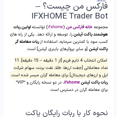
فارکس من چیست؟ –
IFXHOME Trader Bot
مجموعه
خانه فارکس من
(
ifxhome
) توانسته
اولین ربات
هوشمند پاکت آپشن
را، توسعه و ارائه دهد. یکی از راه های
کسب سود با کمترین سرمایه، استفاده از
ربات معامله گر
پاکت آپشن
[و سایر بروکرهای باینری آپشن] است.
امکان انتخاب 4 تایم فریم [از 1 دقیقه – 15 دقیقه]، 11
نماد معاملاتی [جفت ارزها، طلا، نفت برنت، سهام شرکت
اپل و ارزهای دیجیتال] برای معامله گران میسر شده است.
ربات پاکت آپشن
ifxhome
، در دو نسخه رایگان و “VIP”
برای معامله گران در دسترس است.
نحوه کار با ربات رایگان پاکت