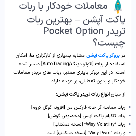
معاملات خودکار با ربات
پاکت آپشن – بهترین ربات
تریدر Pocket Option
چیست؟
در
بروکر پاکت آپشن
مشابه بسیاری از کارگزاری ها، امکان
استفاده از ربات [اتوتریدینگ/AutoTrading] میسر شده
است. در این بروکر باینری معتبر، ربات های تریدر معاملات
خودکار و بدون تعطیلی، بر عهده دارند.
از میان
انواع ربات تریدر پاکت آپشن:
ربات معامله گر خانه فارکس من [افزونه گوگل کروم]
ربات تلگرام پاکت آپشن [مخصوص گوشی]
ربات “Wisy Volatility” [نسخه دسکتاپ]
و ربات “Wisy Pivot” [نسخه دسکتاپ] است.