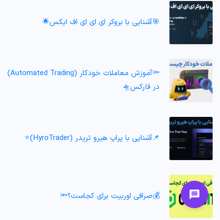
🎯آشنایی با بروکر ای ای ای اف ایکس🌟
🔦آموزش معاملات خودکار (Automated Trading)
در فارکس🛸
📌آشنایی با پراپ هیرو تریدر (HyroTrader)⭐️
💰صرافی اوربیت برای کجاست؟🔦