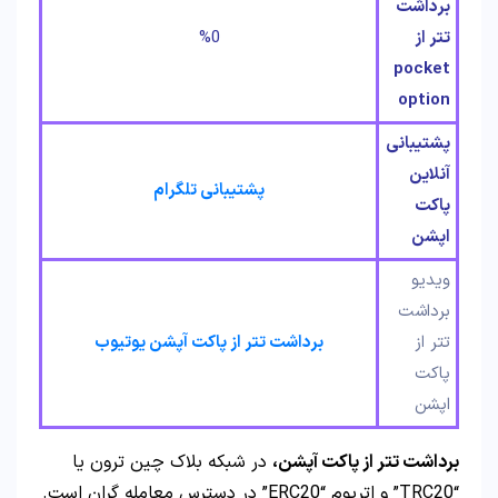
برداشت
تتر از
%0
pocket
option
پشتیبانی
آنلاین
پشتیبانی تلگرام
پاکت
اپشن
ویدیو
برداشت
تتر از
برداشت تتر از پاکت آپشن یوتیوب
پاکت
اپشن
برداشت تتر از پاکت آپشن،
در شبکه بلاک چین ترون یا
“TRC20” و اتریوم “ERC20” در دسترس معامله گران است.