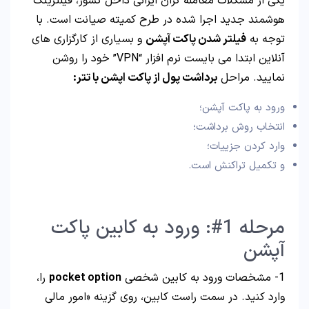
یکی از مشکلات معامله گران ایرانی داخل کشور، فیلترینگ
هوشمند جدید اجرا شده در طرح کمیته صیانت است. با
توجه به
فیلتر شدن پاکت آپشن
و بسیاری از کارگزاری های
آنلاین ابتدا می بایست نرم افزار “VPN” خود را روشن
نمایید. مراحل
برداشت پول از پاکت اپشن با تتر:
ورود به پاکت آپشن؛
انتخاب روش برداشت؛
وارد کردن جزییات؛
و تکمیل تراکنش است.
مرحله 1#: ورود به کابین پاکت
آپشن
1- مشخصات ورود به کابین شخصی
pocket option
را،
وارد کنید. در سمت راست کابین، روی گزینه «امور مالی