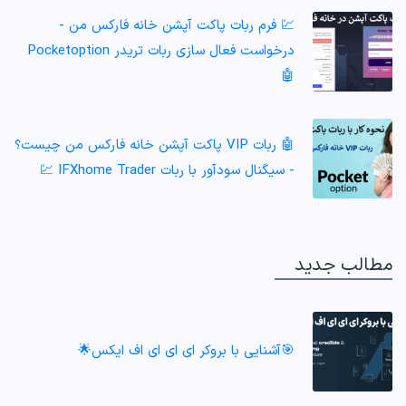
💹 فرم ربات پاکت آپشن خانه فارکس من -
درخواست فعال سازی ربات تریدر Pocketoption
🤖
🤖 ربات VIP پاکت آپشن خانه فارکس من چیست؟
- سیگنال سودآور با ربات IFXhome Trader 💹
مطالب جدید
🎯آشنایی با بروکر ای ای ای اف ایکس🌟