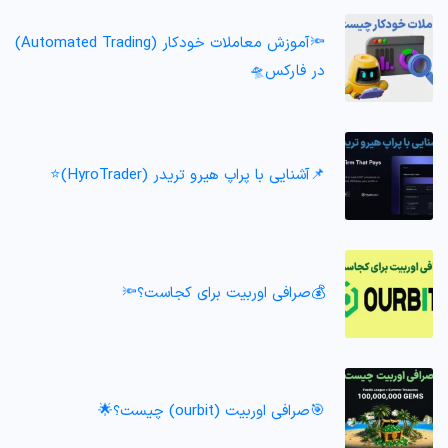
🔦آموزش معاملات خودکار (Automated Trading)
در فارکس🛸
📌آشنایی با پراپ هیرو تریدر (HyroTrader)⭐️
💰صرافی اوربیت برای کجاست؟🔦
🎯صرافی اوربیت (ourbit) چیست؟🌟