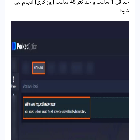
حداقل 1 ساعت و حداکثر 48 ساعت [روز کاری] انجام می
شود!