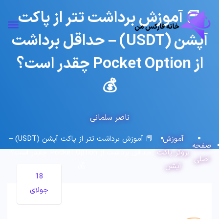
📕 آموزش برداشت تتر از پاکت
آپشن (USDT) – حداقل برداشت
از Pocket Option چقدر است؟
💰
ناصر سلمانی
آموزش
📕 آموزش برداشت تتر از پاکت آپشن (USDT) –
صفحه
بروکر پاکت
حداقل برداشت از Pocket Option چقدر است؟
اصلی
آپشن
💰
18
جولای