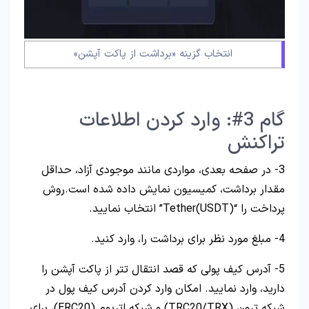
انتخاب گزینه «برداشت از پاکت آپشن»
گام 3#: وارد کردن اطلاعات
تراکنش
3- در صفحه بعدی، مواردی مانند موجودی آزاد، حداقل
مقدار برداشت، کمیسیون نمایش داده شده است.روش
پرداخت را “Tether(USDT)” انتخاب نمایید.
4- مبلغ مورد نظر برای برداشت را، وارد کنید.
5- آدرس کیف پولی که قصد انتقال تتر از پاکت آپشن را
دارید، وارد نمایید. امکان وارد کردن آدرس کیف پول در
شبکه ترون (TRC20/TRX) و شبکه اتریوم (ERC20)، برای