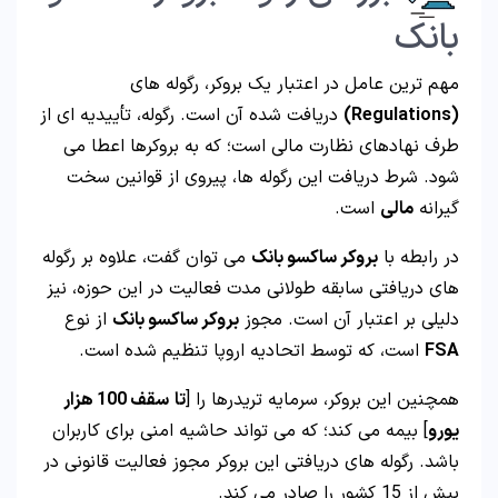
بانک
مهم ترین عامل در اعتبار یک بروکر، رگوله های
(Regulations)
دریافت شده آن است. رگوله، تأییدیه ای از
طرف نهادهای نظارت مالی است؛ که به بروکرها اعطا می
شود. شرط دریافت این رگوله ها، پیروی از قوانین سخت
گیرانه
مالی
است.
در رابطه با
بروکر ساکسو بانک
می توان گفت، علاوه بر رگوله
های دریافتی سابقه طولانی مدت فعالیت در این حوزه، نیز
دلیلی بر اعتبار آن است. مجوز
بروکر ساکسو بانک
از نوع
FSA
است، که توسط اتحادیه اروپا تنظیم شده است.
همچنین این بروکر، سرمایه تریدرها را [
تا
سقف 100 هزار
یورو
] بیمه می کند؛ که می تواند حاشیه امنی برای کاربران
باشد. رگوله های دریافتی این بروکر مجوز فعالیت قانونی در
بیش از 15 کشور را صادر می کند.