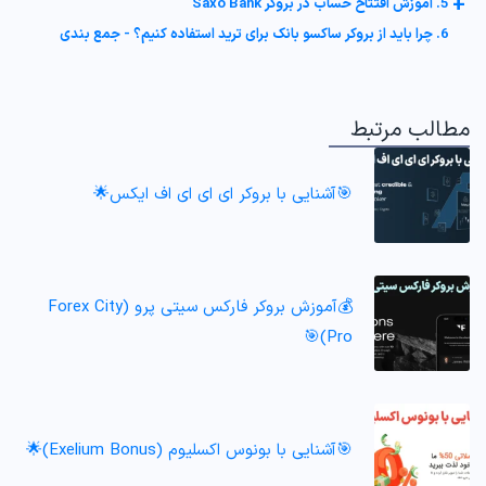
+
5. آموزش افتتاح حساب در بروکر Saxo Bank
6. چرا باید از بروکر ساکسو بانک برای ترید استفاده کنیم؟ - جمع بندی
مطالب مرتبط
🎯آشنایی با بروکر ای ای ای اف ایکس🌟
💰آموزش بروکر فارکس سیتی پرو (Forex City
Pro)🎯
🎯آشنایی با بونوس اکسلیوم (Exelium Bonus)🌟