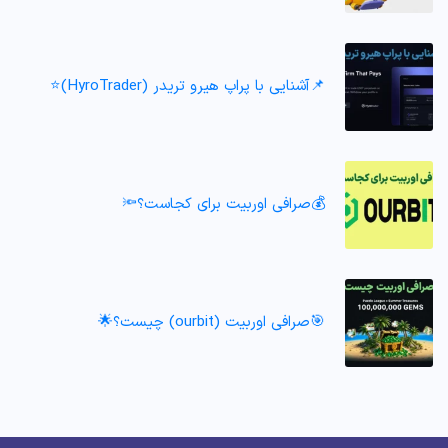
📌آشنایی با پراپ هیرو تریدر (HyroTrader)⭐️
💰صرافی اوربیت برای کجاست؟🔦
🎯صرافی اوربیت (ourbit) چیست؟🌟