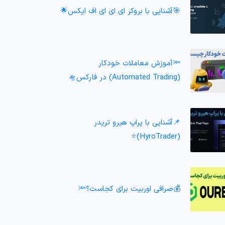
🎯آشنایی با بروکر ای ای ای اف ایکس🌟
🔦آموزش معاملات خودکار
(Automated Trading) در فارکس🛸
📌آشنایی با پراپ هیرو تریدر
(HyroTrader)⭐️
💰صرافی اوربیت برای کجاست؟🔦