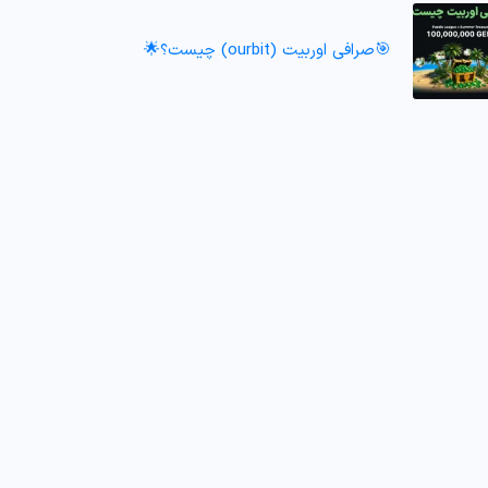
🎯صرافی اوربیت (ourbit) چیست؟🌟