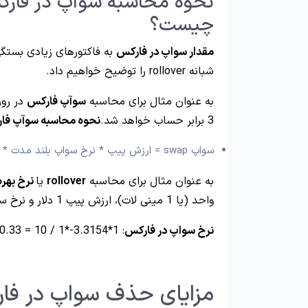
چیست؟
مقدار سواپ در فارکس
به فاکتورهای زیادی بستگ
شبانه rollover را توضیح خواهیم داد.
به عنوان مثال برای محاسبه
سوآپ فارکس
3 برابر حساب خواهد شد.
نحوه محاسبه سوآپ فا
سواپ swap = ارزش پیپ * نرخ سواپ بلند مدت * تعداد شب های باز معاملات / 10
به عنوان مثال برای محاسبه
rollover
یا
نرخ بهره
واحد (یا 1 مینی لات)، ارزش پیپ 1 دلار و نرخ سواپ بلند مدت 3.3154 – برابر است با:
نرخ سواپ در فارکس
: 1*3.3154-*1 / 10 = 0.33 – $
مزایای حذف سواپ در ف