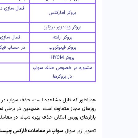
فعال سازی دا
بروکر آمارکتس
بروکر ویندزور بروکرز
بروکر ارانته
فعال سازی 
بروکر فیبوگروپ
در حساب فیکس MT4 – فقط تا 7 روز حساب بدون سواپ
بروکر HYCM
مشاوره در خصوص حذف سواپ
در بروکرها
همانطور که قابل مشاهده است، حذف سواپ در ب
روزهای مجاز متفاوت است. همچنین در برخی نما
بازارهای بورس امکان حذف بهره شبانه در معاملا
تصویر زیر سوال
سواپ در معاملات فارکس چیست