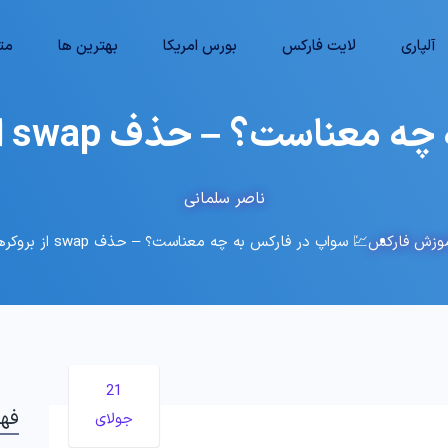
آلپاری
لایت فارکس
بورس امریکا
بهترین ها
متا
 – حذف swap از بروکرهای فارکس 🔥
ناصر سلمانی
وزش فارکس
💹 سواپ در فارکس به چه معناست؟ – حذف swap از بروکرهای فارکس 🔥
21
فه
جولای