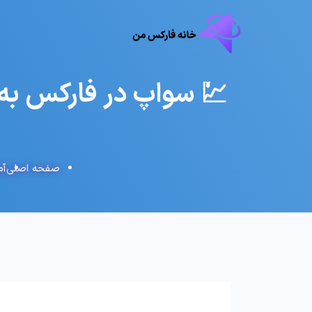
💹 سواپ در فارکس به چه معناست؟
صفحه اصلی
آم