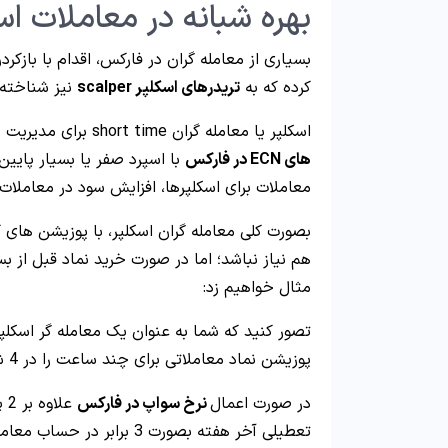
بهره شبانه در معاملات ا
بسیاری از معامله گران در فارکس، اقدام با باز
کرده که به
تریدرهای اسکلپر scalper
نیز شناخته 
اسکلپر یا معامله گران short time برای مدیریت بهتر سرمایه و کاهش هزینه ها، اقدام به افتتاح
های ECN در فارکس
با اسپرد صفر یا بسیار پایین
معاملات برای اسکلپرها، افزایش سود در معاملات
بصورت کلی معامله گران اسکلپر، با پوزیشن های 
هم نیاز نباشد؛ اما در صورت خرید نماد قبل از بس
مثال خواهیم زد:
تصور کنید که شما به عنوان یک معامله گر اسکلپر
پوزیشن نماد معاملاتی برای چند ساعت را در 4 شنبه شب دارید.
در صورت اعمال
نرخ سواپ در فارکس
تعطیلی آخر هفته بصورت 3 ب