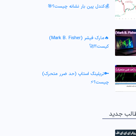
💰کندل پین بار نشانه چیست؟🎯
🔥مارک فیشر (Mark B. Fisher)
کیست؟!🚀
🔑تریلینگ استاپ (حد ضرر متحرک)
چیست؟⚡
الب جدید