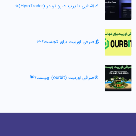
📌آشنایی با پراپ هیرو تریدر (HyroTrader)⭐️
💰صرافی اوربیت برای کجاست؟🔦
🎯صرافی اوربیت (ourbit) چیست؟🌟