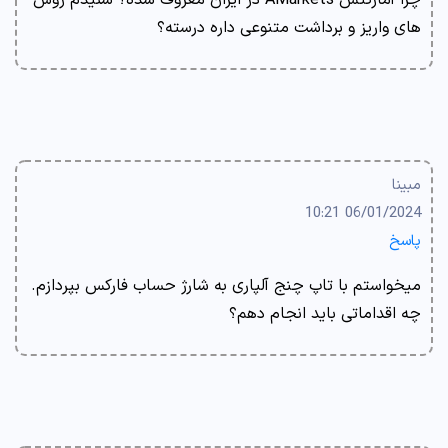
چرا آمارکتس AMarkets در ایران معروف شده؟ شنیدم روش
های واریز و برداشت متنوعی داره درسته؟
مبینا
06/01/2024 10:21
پاسخ
میخواستم با تاپ چنج آلپاری به شارژ حساب فارکس بپردازم.
چه اقداماتی باید انجام دهم؟