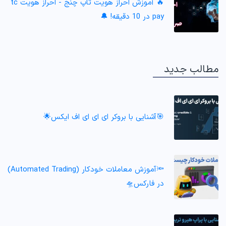
🔥 آموزش احراز هویت تاپ چنج - احراز هویت tc
pay در 10 دقیقه! 🔔
مطالب جدید
🎯آشنایی با بروکر ای ای ای اف ایکس🌟
🔦آموزش معاملات خودکار (Automated Trading)
در فارکس🛸