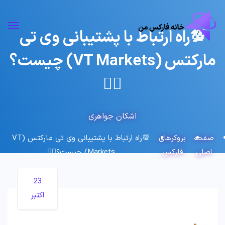
💯راه ارتباط با پشتیبانی وی تی
مارکتس (VT Markets) چیست؟
🙎‍♂️
اشکان جواهری
صفحه
بروکرهای
💯راه ارتباط با پشتیبانی وی تی مارکتس (VT
اصلی
فارکس
Markets) چیست؟🙎‍♂️
23
اکتبر