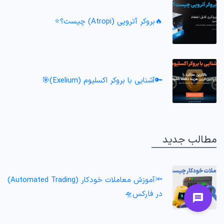
🔥بروکر آتروپی (Atropi) چیست؟⭐️
🔑آشنایی با بروکر اکسلیوم (Exelium)🎯
مطالب جدید
🔦آموزش معاملات خودکار (Automated Trading)
در فارکس🛸