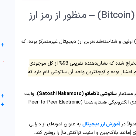
آشنایی با بیت کوین (Bitcoin) – منظور از رمز ارز
بیتکوین (Bitcoin) اولین و شناخته‌شده‌ترین ارز دیجیتال غیرمتمرکز بوده، که
+
-
تا امروز (2025)، بیش از 19.5 میلیون BTC استخراج شده که نشان‌دهنده تقریبی 93% از کل موجودی
اعشار بوده و کوچکترین واحد آن ساتوشی نام دارد که
م مستعار
ساتوشی ناکاماتو
(Satoshi Nakamoto
)
، وایت
+
پیپر 9 صفحه‌ای با عنوان «بیت کوین: سیستم نقدی الکترونیکی همتابه‌همتا (Peer-to-Peer Electronic
+
ولاً در
آموزش ارز دیجیتال
به عنوان نمونه‌ای از دارایی
[مانند بلاک‌چین و امنیت تراکنش‌ها] را روشن کند.