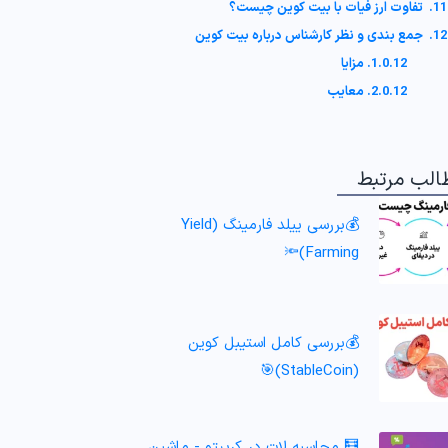
11. تفاوت ارز فیات با بیت کوین چیست؟
12. جمع بندی و نظر کارشناس درباره بیت کوین
1.0.12. مزایا
2.0.12. معایب
الب مرتبط
💰بررسی ییلد فارمینگ (Yield
Farming)🔦
💰بررسی کامل استیبل کوین
(StableCoin)🎯
🧮 محاسبه لات در کریپتو - ماشین