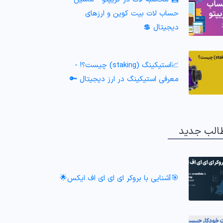
حساب لات بیت کوین و ارزهای
دیجیتال 💲
📈استیکینگ (staking) چیست؟! -
معرفی استیکینگ در ارز دیجیتال 🔑
الب جدید
🎯آشنایی با بروکر ای ای ای اف ایکس🌟