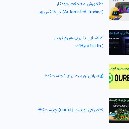
🔦آموزش معاملات خودکار
(Automated Trading) در فارکس🛸
📌آشنایی با پراپ هیرو تریدر
(HyroTrader)⭐️
💰صرافی اوربیت برای کجاست؟🔦
🎯صرافی اوربیت (ourbit) چیست؟🌟