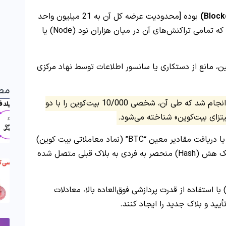
بوده [محدودیت عرضه کل آن به 21 میلیون واحد
تعیین شده است]، یعنی یک دفتر کل توزیع شده که تمامی تراکنش‌های آن در میان هزاران نود (Node) یا
، مانع از دستکاری یا سانسور اطلاعات توسط نهاد مرکزی
مط
اولین تراکنش تجاری بیت‌کوین در 22 می 2010 انجام شد که طی آن، شخصی 10/000 بیت‌کوین را با دو
 پیتزای بیت‌کوین» شناخته می‌شود.
از منظر فنی، هر تراکنش بیت کوین شامل ارسال یا دریافت مقادیر معین “BTC” (نماد معاملاتی بیت کوین)
بوده که در یک بلاک ثبت می‌شود. هر بلاک به کمک هش (Hash) منحصر به فردی به بلاک قبلی متصل شده
رای اضافه شدن هر بلاک جدید، ماینرها (Miner) با استفاده از قدرت پردازشی فوق‌العاده بالا، معادلات
أیید و بلاک جدید را ایجاد کنند.