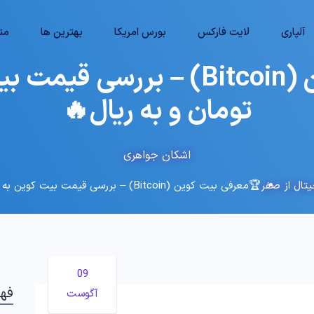
آلپاری
لایت فارکس
بورس امریکا
بهترین ها
متا
🏆معرفی بیت کوین (Bitcoin) – بر
تومان و به ریال🔥
اشکان جواهری
تال از صفر
🏆معرفی بیت کوین (Bitcoin) – بررسی قیمت بیت کوین به دلار ، به تومان و به ریال🔥
09
فه
آگوست