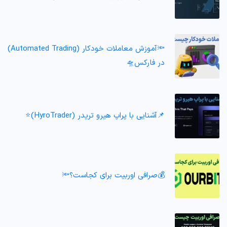
🔦آموزش معاملات خودکار (Automated Trading)
در فارکس🛸
📌آشنایی با پراپ هیرو تریدر (HyroTrader)⭐️
💰صرافی اوربیت برای کجاست؟🔦