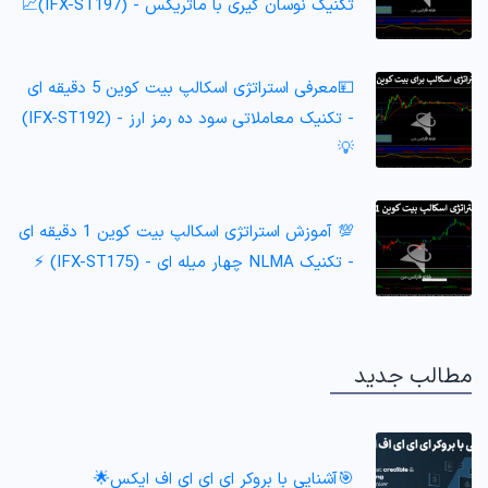
تکنیک نوسان گیری با ماتریکس - (IFX-ST197)📈
💴معرفی استراتژی اسکالپ بیت کوین 5 دقیقه ای
- تکنیک معاملاتی سود ده رمز ارز - (IFX-ST192)
💡
💯 آموزش استراتژی اسکالپ بیت کوین 1 دقیقه ای
- تکنیک NLMA چهار میله ای - (IFX-ST175) ⚡️
مطالب جدید
🎯آشنایی با بروکر ای ای ای اف ایکس🌟