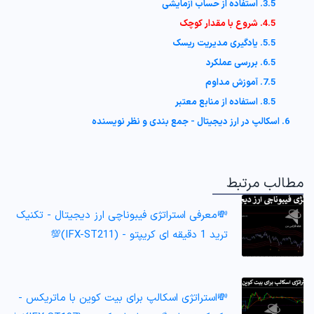
3.5. استفاده از حساب آزمایشی
4.5. شروع با مقدار کوچک
5.5. یادگیری مدیریت ریسک
6.5. بررسی عملکرد
7.5. آموزش مداوم
8.5. استفاده از منابع معتبر
6. اسکالپ در ارز دیجیتال - جمع بندی و نظر نویسنده
مطالب مرتبط
💸معرفی استراتژی فیبوناچی ارز دیجیتال - تکنیک
ترید 1 دقیقه ای کریپتو - (IFX-ST211)💯
💸استراتژی اسکالپ برای بیت کوین با ماتریکس -