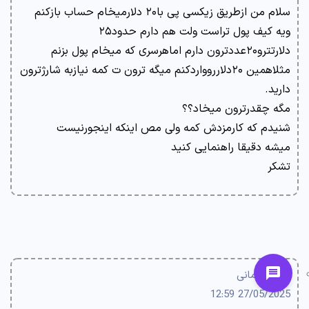
سلام من ازطریق زیکسی پی با۲۰ دلارمیخام حساب بازکنم
ویه کیف پول تراست ولت هم دارم حدود۲۵
دلارتترو۲۰عددترون دارم اماهرسری که میخام پول بزنم
مثلاهمین ۲۰دلارروواردکنم میگه ترون ت کمه نیازبه شارژترون
دارید.
مگه چقدرترون میخاد؟؟
شنیدم که کارمزدش کمه ولی مص اینکه اینجورنیست
میشه دقیقا راهنمایی کنید
تشکر
ناصر سلمانی
27/05/2025 12:59