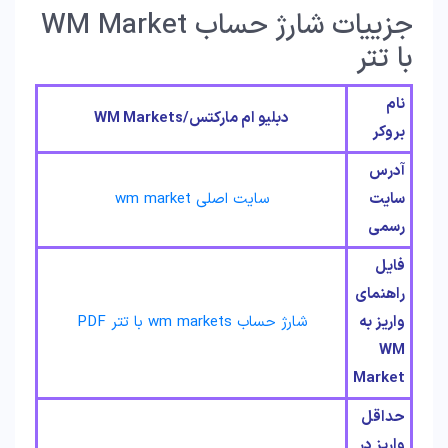
جزییات شارژ حساب WM Market
با تتر
نام
دبلیو ام مارکتس/WM Markets
بروکر
آدرس
سایت
سایت اصلی wm market
رسمی
فایل
راهنمای
واریز به
شارژ حساب wm markets با تتر PDF
WM
Market
حداقل
واریز در