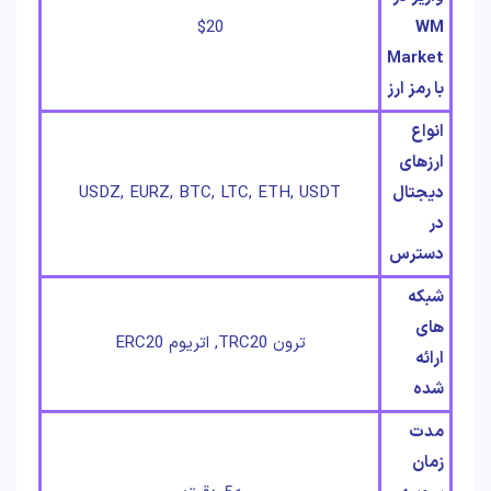
$20
WM
Market
با رمز ارز
انواع
ارزهای
دیجتال
USDZ, EURZ, BTC, LTC, ETH, USDT
در
دسترس
شبکه
های
ترون TRC20, اتریوم ERC20
ارائه
شده
مدت
زمان