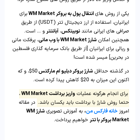
یکی از روش های
انتقال پول به بروکر WM Market
برای
ایرانیان، استفاده از ارز دیجیتال تتر (USDT) از طریق
صرافی های ایرانی مانند
نوبیتکس
،
آبانتتر
و … است.
همچنین امکان
شارژ WM Market با وب مانی
، پرفکت مانی
و ریالی برای ایرانیان [از طریق بانک سرمایه گذاری فلسطین
در بحرین] میسر شده است!
در گذشته حداقل
شارژ بروکر دبلیو ام مارکتس
50$، و که
اکنون این میزان به 20$ کاهش پیدا کرده است.
برای انجام هرگونه عملیات
واریز برداشت WM Market
،
حتما روش شارژ با برداشت باید یکسان باشد.
در مقاله
امروز
خانه فارکس من
،
به آموزش تصویری
شارژ WM
Market بروکر با تتر
خواهیم پرداخت.