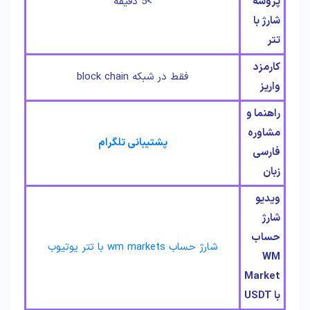
پروسه
>5 دقیقه
شارژ با
تتر
کارمزد
فقط در شبکه block chain
واریز
راهنما و
مشاوره
پشتیبانی تلگرام
فارسی
زبان
ویدیو
شارژ
حساب
شارژ حساب wm markets با تتر یوتیوب
WM
Market
با USDT