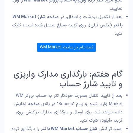
مبلغ مورد نظر برای
واریز به حساب بروکر WM Market
را وارد
نمایید.
بعد از تکمیل برداشت و انتقال، در صفحه
شارژ WM Market
با تتر
(عکس قبلی)، روی گزینه «مبلغ منتقل شده است» کلیک
کنید.
ثبت نام در سایت WM Market
گام هفتم: بارگذاری مدارک واریزی
و تایید شارژ حساب
بعد از تایید انتقال بصورت خودکار تتر به حساب بروکر WM
Market واریز شده، و پیام “Sucess” در بالای صفحه نمایش
داده خواهد شد. برای ارسال و بارگذاری مدارک تراکنش، روی
گزینه «آپلود» کلیک کنید.
رسید تراکنش
شارژ حساب WM Market با تتر
را بارگذاری کرده،