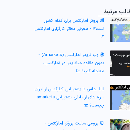
الب مرتبط
🏬 بروکر آمارکتس برای کدام کشور
است؟! - معرفی دفاتر کارگزاری امارکتس
📍
🌍 وب تریدر امارکتس (Amarkets) -
بدون دانلود متاتریدر در آمارکتس،
معامله کنید! 💹
🙎‍♂️ تماس با پشتیبانی آمارکتس از ایران
- راه های ارتباطی پشتیبانی amarkets
چیست؟ ☎️
⏰ بررسی ساعت بروکر آمارکتس -