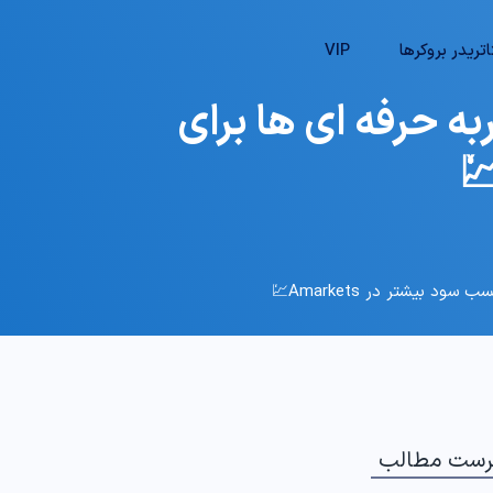
تریدر بروکرها
VIP
ه حرفه ای ها برای
 بیشتر در Amarkets💹
رست مطالب