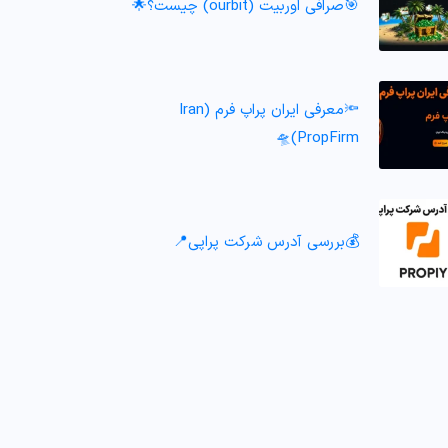
🎯صرافی اوربیت (ourbit) چیست؟🌟
🔦معرفی ایران پراپ فرم (Iran
PropFirm)🛸
💰بررسی آدرس شرکت پراپی📍