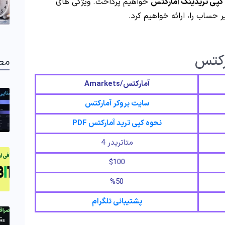
کپی تریدینگ آمارکتس
خواهیم پرداخت. ویژگی های
حساب را، ارائه خواهیم کرد.
رکتس
مط
آمارکتس/Amarkets
سایت بروکر آمارکتس
نحوه کپی ترید آمارکتس PDF
متاتریدر 4
$100
%50
پشتیبانی تلگرام