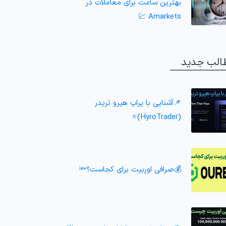
بهترین ساعت برای معاملات در
Amarkets 💹
الب جدید
📌آشنایی با پراپ هیرو تریدر
(HyroTrader)⭐️
💰صرافی اوربیت برای کجاست؟🔦