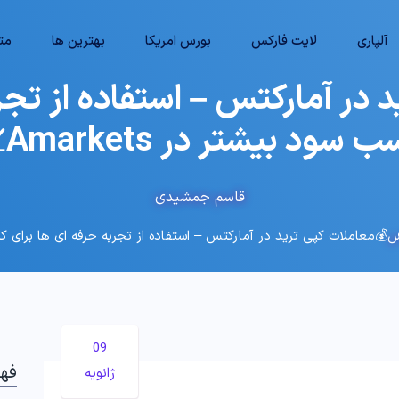
آلپاری
لایت فارکس
بورس امریکا
بهترین ها
متا
 در آمارکتس – استفاده از تجرب
 سود بیشتر در Amarkets💹
قاسم جمشیدی
س
💰معاملات کپی ترید در آمارکتس – استفاده از تجربه حرفه ای ها برای کسب سود
09
فه
ژانویه