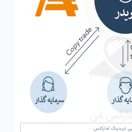
ی تریدینگ آمارکتس