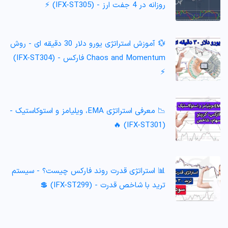
روزانه در 4 جفت ارز - (IFX-ST305) ⚡️
💱 آموزش استراتژی یورو دلار 30 دقیقه ای - روش
Chaos and Momentum فارکس - (IFX-ST304)
⚡️
📉 معرفی استراتژی EMA، ویلیامز و استوکاستیک -
(IFX-ST301) 🔥
📊 استراتژی قدرت روند فارکس چیست؟ - سیستم
ترید با شاخص قدرت - (IFX-ST299) 💲