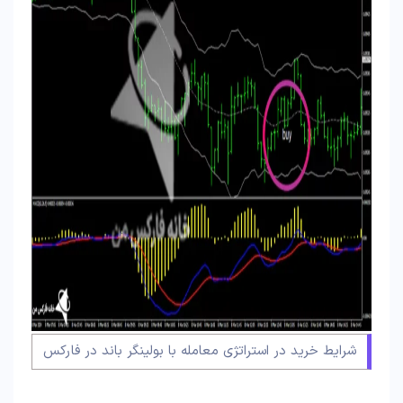
شرایط خرید در استراتژی معامله با بولینگر باند در فارکس