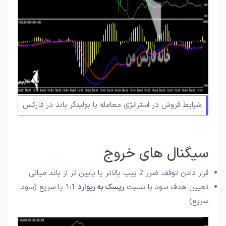
شرایط فروش در استراتژی معامله با بولینگر باند در فارکس
سیگنال‌ های خروج
قرار دادن توقف ضرر 2 پیپ بالاتر یا پایین‌ تر از باند میانی
تعیین هدف سود با نسبت
ریسک به ریوارد
1:1 یا سریع (سود
سریع)