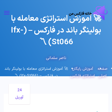
🚀 آموزش استراتژی معامله با
بولینگر باند در فارکس – (Ifx-
St066) 〽️
ناصر سلمانی
صفحه
آموزش رایگان
🚀 آموزش استراتژی معامله با بولینگر باند
اصلی
استراتژی فارکس
در فارکس – (Ifx-St066) 〽️
24
آوریل