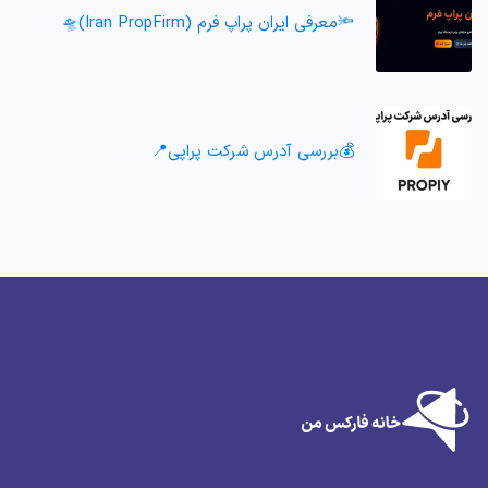
🔦معرفی ایران پراپ فرم (Iran PropFirm)🛸
💰بررسی آدرس شرکت پراپی📍