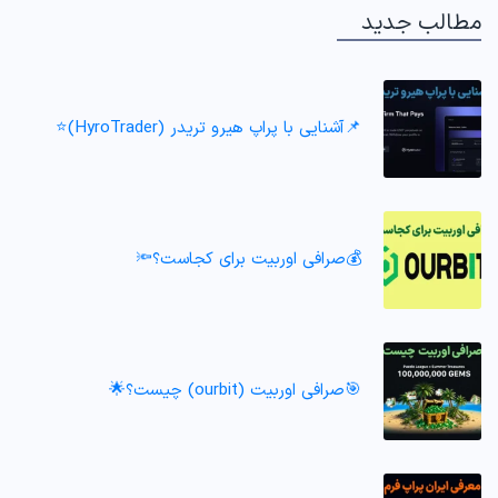
مطالب جدید
📌آشنایی با پراپ هیرو تریدر (HyroTrader)⭐️
💰صرافی اوربیت برای کجاست؟🔦
🎯صرافی اوربیت (ourbit) چیست؟🌟