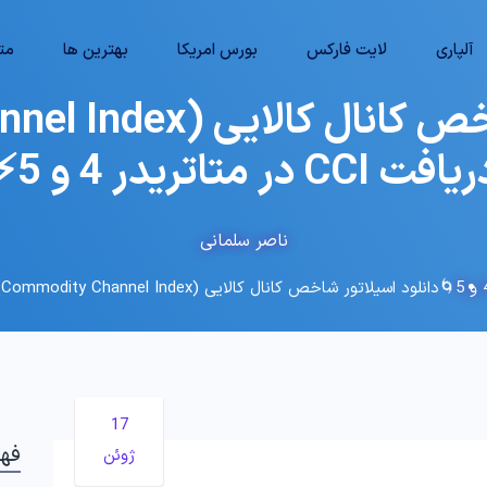
آلپاری
لایت فارکس
بورس امریکا
بهترین ها
متا
افت CCI در متاتریدر 4 و 5⚡
ناصر سلمانی
🌀دانلود اسیلاتور شاخص کانال کالایی (Commodity Channel Index) – دریافت CCI در متاتریدر 4 و 5⚡
17
فه
ژوئن