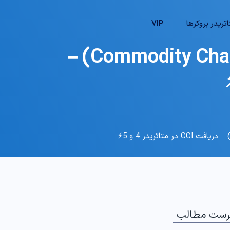
تریدر بروکرها
VIP
🌀دانلود اسیلاتور شاخص کانال کالایی (Commodity Channel Index) –
رست مطالب