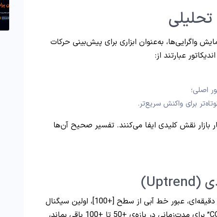
 تحلیلی
ش واگرایی‌ها، به‌عنوان ابزاری برای پیش‌بینی حرکات
یکاتور عبارتند از:
ر اصلی؛
اه‌تر برای واکنش سریع‌تر.
 بازار نقش کلیدی ایفا می‌کنند. تفسیر صحیح آن‌ها
در نمودار جفت‌ارز “EUR/USD” و در تایم‌فریم 30 دقیقه‌ای، عبور خط آبی از سطح [+100]، اولین سیگنال
محسوب می‌شود. اگر مقدار “CCI” برای مدت‌زمانی در بازه‌ی +50 تا +100 باقی بماند،