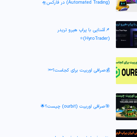
(Automated Trading) در فارکس🛸
📌آشنایی با پراپ هیرو تریدر
(HyroTrader)⭐️
💰صرافی اوربیت برای کجاست؟🔦
🎯صرافی اوربیت (ourbit) چیست؟🌟