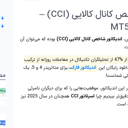
دانلود اندیکاتور شاخص کانال کالایی (CCI) –
+
+
س،
اندیکاتور شاخص کانال کالایی (CCI)
بوده که می‌توان آن
ت.
بیش از %47 از تحلیلگران تکنیکال در معاملات روزانه از ترکیب
نلود رایگان این
اندیکاتور فارکس
برای متاتریدر 4 و 5، یک
مط
اتی شماست!
ده از علامت‌هایی مانند [+100] یا [-100] در این اندیکاتور، موقعیت‌هایی را که برای دیگران نامرئی
قیق‌تر ببینیم چرا
اسیلاتور CCI
همچنان در سال 2025 نیز
ه است.