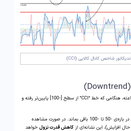
کاتور شاخص کانال کالایی (CCI)
در تحلیل نمودار “BNB/USDT” در تایم‌فریم 1 ساعته، هنگامی که خط “CCI” از سطح [-100] پایین‌تر رفته و
ند. در صورت مشاهده
کاهش قدرت نزول
خواهد