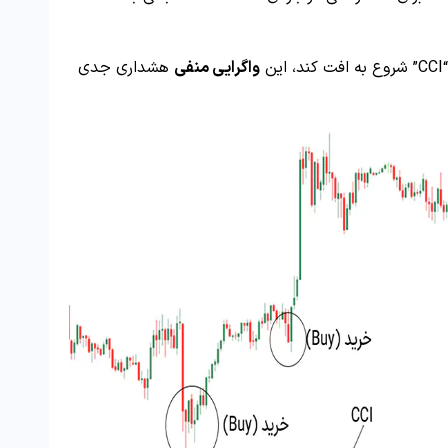
ن
واگرایی منفی
هشداری جدی