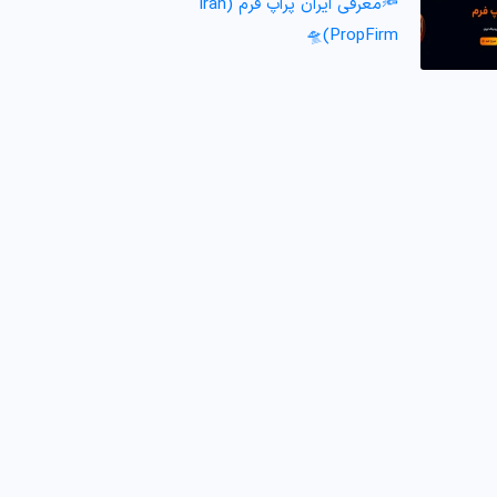
🔦معرفی ایران پراپ فرم (Iran
PropFirm)🛸