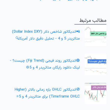
مطالب مرتبط
📲اندیکاتور شاخص دلار (Dollar Index DXY)
متاتریدر 5 و 4 - تحلیل دقیق دلار آمریکا🔍
🟣اندیکاتور روند فیجی (Fiji Trend) چیست؟ -
لینک دانلود رایگان متاتریدر 4 و 5💢
🧭اندیکاتور OHLC بازه زمانی بالاتر (Higher
Timeframe OHLC) برای متاتریدر 4 و 5⭐