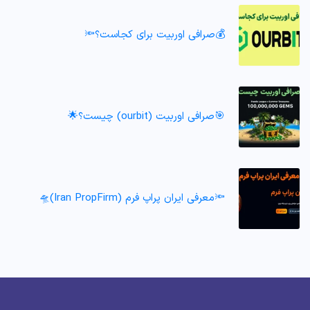
💰صرافی اوربیت برای کجاست؟🔦
🎯صرافی اوربیت (ourbit) چیست؟🌟
🔦معرفی ایران پراپ فرم (Iran PropFirm)🛸