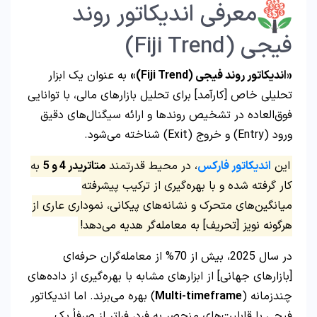
معرفی اندیکاتور روند
فیجی (Fiji Trend)
«اندیکاتور روند فیجی (Fiji Trend)»
به عنوان یک ابزار
تحلیلی خاص [کارآمد] برای تحلیل بازارهای مالی، با توانایی
فوق‌العاده در تشخیص روندها و ارائه سیگنال‌های دقیق
ورود (Entry) و خروج (Exit) شناخته می‌شود.
این
اندیکاتور فارکس
، در محیط قدرتمند
متاتریدر 4 و 5
به
کار گرفته شده و با بهره‌گیری از ترکیب پیشرفته
میانگین‌های متحرک و نشانه‌های پیکانی، نموداری عاری از
هرگونه نویز [تحریف] به معامله‌گر هدیه می‌دهد!
در سال 2025، بیش از 70% از معامله‌گران حرفه‌ای
[بازارهای جهانی] از ابزارهای مشابه با بهره‌گیری از داده‌های
چندزمانه (
Multi-timeframe
) بهره می‌برند. اما اندیکاتور
فیجی با قابلیت‌های منحصر به فرد، فراتر از صرفاً یک