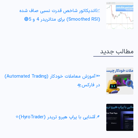
💹اندیکاتور شاخص قدرت نسبی صاف شده
(Smoothed RSI) برای متاتریدر 4 و 5🟣
مطالب جدید
🔦آموزش معاملات خودکار (Automated Trading)
در فارکس🛸
📌آشنایی با پراپ هیرو تریدر (HyroTrader)⭐️