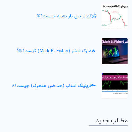
💰کندل پین بار نشانه چیست؟🎯
🔥مارک فیشر (Mark B. Fisher) کیست؟!🚀
🔑تریلینگ استاپ (حد ضرر متحرک) چیست؟⚡
مطالب جدید