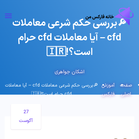
🔎بررسی حکم شرعی معاملات
cfd – آیا معاملات cfd حرام
است؟!🇮🇷
اشکان جواهری
صفحه
آموزش
🔎بررسی حکم شرعی معاملات cfd – آیا معاملات
اصلی
فارکس
cfd حرام است؟!🇮🇷
27
آگوست