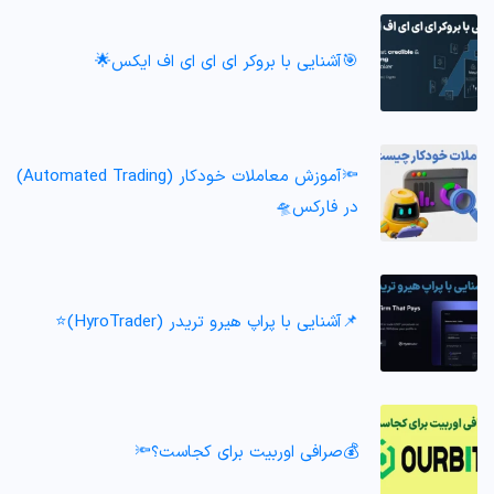
🎯آشنایی با بروکر ای ای ای اف ایکس🌟
🔦آموزش معاملات خودکار (Automated Trading)
در فارکس🛸
📌آشنایی با پراپ هیرو تریدر (HyroTrader)⭐️
💰صرافی اوربیت برای کجاست؟🔦