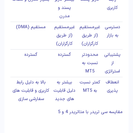
کاربری
پسند و
مدرن
دسترسی
غیرمستقیم
غیرمستقیم
مستقیم (DMA)
به بازار
(از طریق
(از طریق
کارگزاران)
کارگزاران)
پشتیبانی
محدودتر
گسترده
گسترده
از
نسبت به
استراتژی
MT5
انعطاف
کمتر نسبت
بیشتر به
بالا به دلیل رابط
پذیری
به MT5
دلیل قابلیت
کاربری و قابلیت های
های جدید
سفارشی سازی
مقایسه سی تریدر با متاتریدر 4 و 5