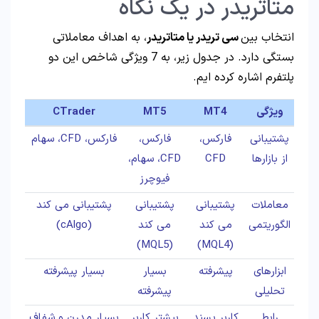
متاتریدر در یک نگاه
انتخاب بین
سی تریدر یا متاتریدر
، به اهداف معاملاتی
بستگی دارد. در جدول زیر، به 7 ویژگی شاخص این دو
پلتفرم اشاره کرده ایم.
ویژگی
MT4
MT5
CTrader
پشتیبانی
فارکس،
فارکس،
فارکس، CFD، سهام
از بازارها
CFD
CFD، سهام،
فیوچرز
معاملات
پشتیبانی
پشتیبانی
پشتیبانی می کند
الگوریتمی
می کند
می کند
(cAlgo)
(MQL5)
(MQL4)
ابزارهای
پیشرفته
بسیار
بسیار پیشرفته
تحلیلی
پیشرفته
رابط
کاربر پسند
بیشتر کاربر
بسیار مدرن و شفاف