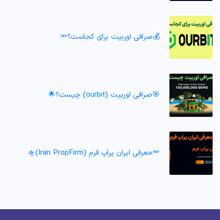
💰صرافی اوربیت برای کجاست؟🔦
🎯صرافی اوربیت (ourbit) چیست؟🌟
🔦معرفی ایران پراپ فرم (Iran PropFirm)🛸