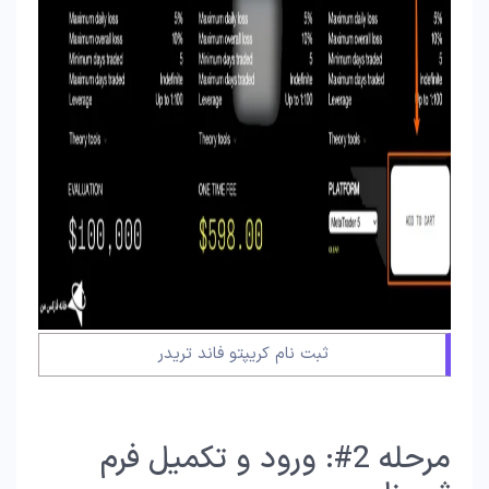
ثبت نام کریپتو فاند تریدر
مرحله 2#: ورود و تکمیل فرم