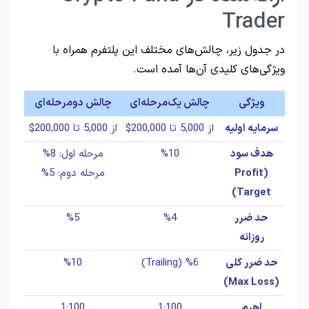
Trader
در جدول زیر، چالش‌های مختلف این پلتفرم همراه با
ویژگی‌های کلیدی آن‌ها آمده است.
ویژگی
چالش یک‌مرحله‌ای
چالش دو‌مرحله‌ای
سرمایه اولیه
از 5,000 تا 200,000$
از 5,000 تا 200,000$
هدف سود
%10
مرحله اول: 8%
(Profit
مرحله دوم: 5%
Target)
حد ضرر
%4
%5
روزانه
حد ضرر کلی
%6 (Trailing)
%10
(Max Loss)
اهرم
1:100
1:100