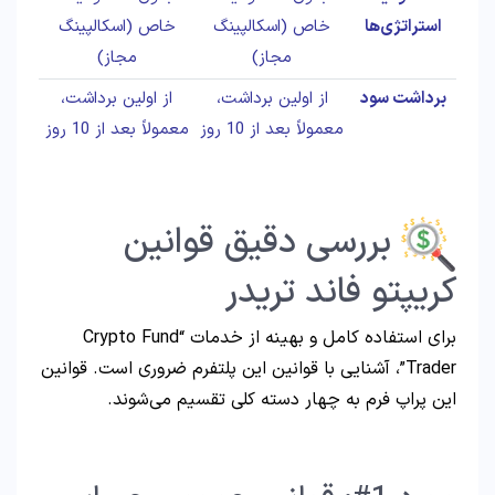
استراتژی‌ها
خاص (اسکالپینگ
خاص (اسکالپینگ
مجاز)
مجاز)
برداشت سود
از اولین برداشت،
از اولین برداشت،
معمولاً بعد از 10 روز
معمولاً بعد از 10 روز
بررسی دقیق قوانین
کریپتو فاند تریدر
برای استفاده کامل و بهینه از خدمات “Crypto Fund
Trader”، آشنایی با قوانین این پلتفرم ضروری است. قوانین
این پراپ فرم به چهار دسته کلی تقسیم می‌شوند.