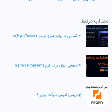
مطالب مرتبط
📌آشنایی با پراپ هیرو تریدر (HyroTrader)⭐️
🔦معرفی ایران پراپ فرم (Iran PropFirm)🛸
💰بررسی آدرس شرکت پراپی📍