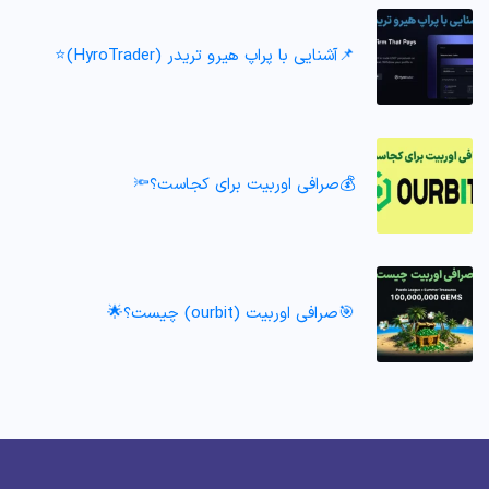
📌آشنایی با پراپ هیرو تریدر (HyroTrader)⭐️
💰صرافی اوربیت برای کجاست؟🔦
🎯صرافی اوربیت (ourbit) چیست؟🌟