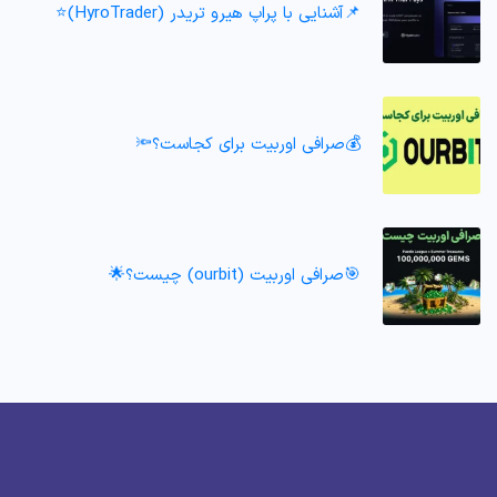
📌آشنایی با پراپ هیرو تریدر (HyroTrader)⭐️
💰صرافی اوربیت برای کجاست؟🔦
🎯صرافی اوربیت (ourbit) چیست؟🌟