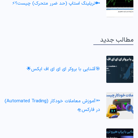
🔑تریلینگ استاپ (حد ضرر متحرک) چیست؟⚡
مطالب جدید
🎯آشنایی با بروکر ای ای ای اف ایکس🌟
🔦آموزش معاملات خودکار (Automated Trading)
در فارکس🛸