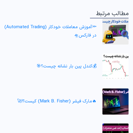
مطالب مرتبط
🔦آموزش معاملات خودکار (Automated Trading)
در فارکس🛸
💰کندل پین بار نشانه چیست؟🎯
🔥مارک فیشر (Mark B. Fisher) کیست؟!🚀