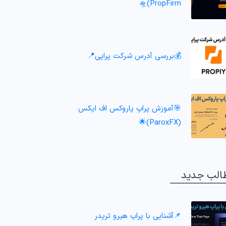
PropFirm)🛸
💰بررسی آدرس شرکت پراپی📍
🎯آموزش پراپ پاروکس اف ایکس
(ParoxFX)🌟
الب جدید
📌آشنایی با پراپ هیرو تریدر