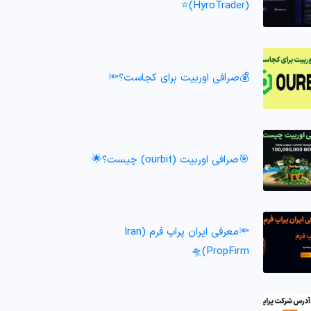
(HyroTrader)⭐️
💰صرافی اوربیت برای کجاست؟🔦
🎯صرافی اوربیت (ourbit) چیست؟🌟
🔦معرفی ایران پراپ فرم (Iran
PropFirm)🛸