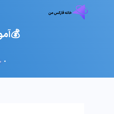
💰آموزش
ص