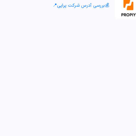
💰بررسی آدرس شرکت پراپی📍