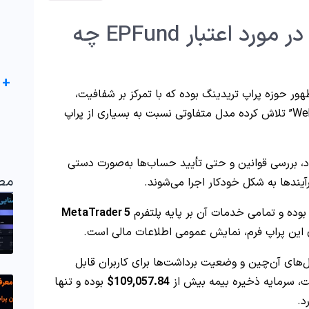
معرفی ای پی فاند – در مورد اعتبار EPFund چه
+
ور حوزه پراپ تریدینگ بوده که با تمرکز بر شفافیت،
اجرای خودکار قوانین و استفاده از زیرساخت “Web3” تلاش کرده مدل متفاوتی نسبت به بسیاری از پراپ
د، بررسی قوانین و حتی تأیید حساب‌ها به‌صورت دستی
مط
آیندها به شکل خودکار اجرا می‌شوند.
 بوده و تمامی خدمات آن بر پایه پلتفرم
MetaTrader 5
ای این پراپ فرم، نمایش عمومی اطلاعات مالی است.
ل‌های آن‌چین و وضعیت برداشت‌ها برای کاربران قابل
 سرمایه ذخیره بیمه بیش از
109,057.84$
بوده و تنها
د.