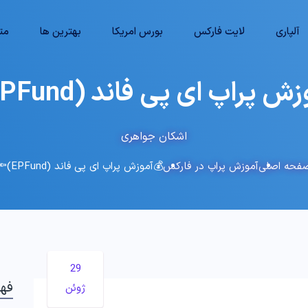
آلپاری
لایت فارکس
بورس امریکا
بهترین ها
متا
 پراپ ای پی فاند (EPFund)🔦
اشکان جواهری
فحه اصلی
آموزش پراپ در فارکس
💰آموزش پراپ ای پی فاند (EPFund)🔦
29
فه
ژوئن