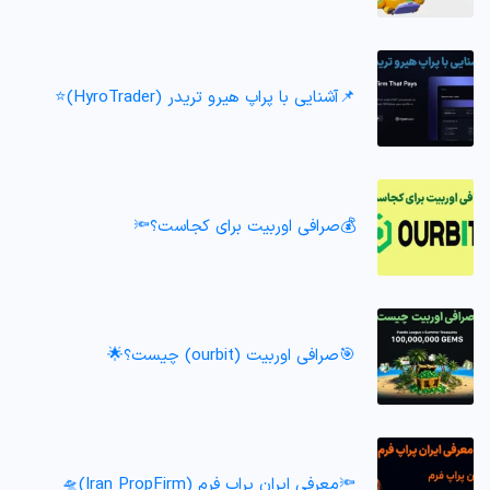
📌آشنایی با پراپ هیرو تریدر (HyroTrader)⭐️
💰صرافی اوربیت برای کجاست؟🔦
🎯صرافی اوربیت (ourbit) چیست؟🌟
🔦معرفی ایران پراپ فرم (Iran PropFirm)🛸