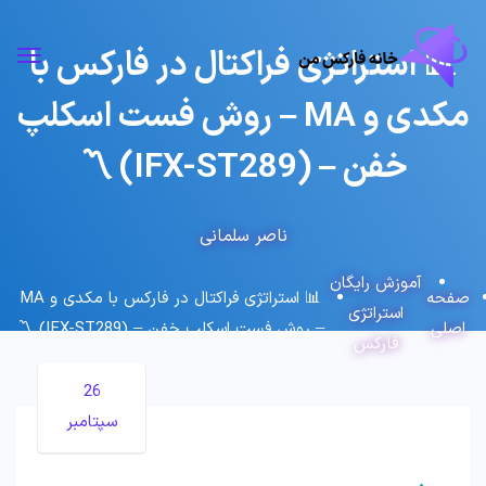
📊 استراتژی فراکتال در فارکس با
مکدی و MA – روش فست اسکلپ
خفن – (IFX-ST289) 〽️
ناصر سلمانی
آموزش رایگان
صفحه
📊 استراتژی فراکتال در فارکس با مکدی و MA
استراتژی
اصلی
– روش فست اسکلپ خفن – (IFX-ST289) 〽️
فارکس
26
سپتامبر