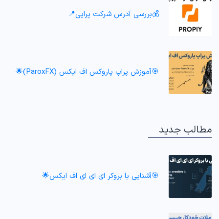
💰بررسی آدرس شرکت پراپی📍
🎯آموزش پراپ پاروکس اف ایکس (ParoxFX)🌟
مطالب جدید
🎯آشنایی با بروکر ای ای ای اف ایکس🌟