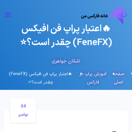
🔥اعتبار پراپ فن افیکس
(FeneFX) چقدر است؟⭐️
اشکان جواهری
صفحه
آموزش پراپ در
🔥اعتبار پراپ فن افیکس (FeneFX)
اصلی
فارکس
چقدر است؟⭐️
04
نوامبر