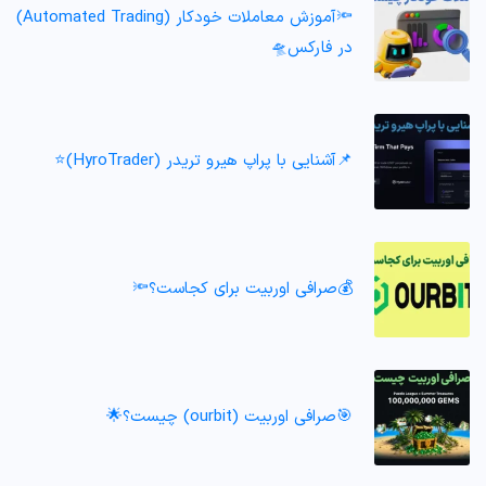
🔦آموزش معاملات خودکار (Automated Trading)
در فارکس🛸
📌آشنایی با پراپ هیرو تریدر (HyroTrader)⭐️
💰صرافی اوربیت برای کجاست؟🔦
🎯صرافی اوربیت (ourbit) چیست؟🌟