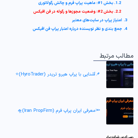
1.2. بخش 1#: ماهیت پراپ فرم و چالش رگولاتوری
2.2. بخش 2#: وضعیت مجوزها و رگوله در فن افیکس
3. امتیاز پراپ در سایت‌های معتبر
4. جمع بندی و نظر نویسنده درباره اعتبار پراپ فن افیکس
مطالب مرتبط
📌آشنایی با پراپ هیرو تریدر (HyroTrader)⭐️
🔦معرفی ایران پراپ فرم (Iran PropFirm)🛸