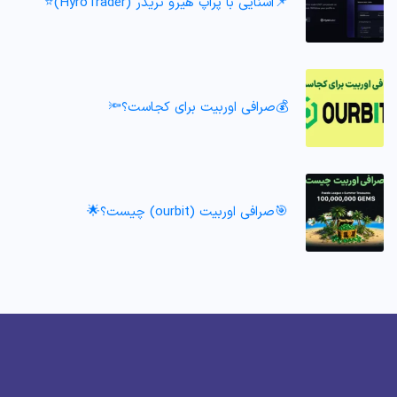
📌آشنایی با پراپ هیرو تریدر (HyroTrader)⭐️
💰صرافی اوربیت برای کجاست؟🔦
🎯صرافی اوربیت (ourbit) چیست؟🌟