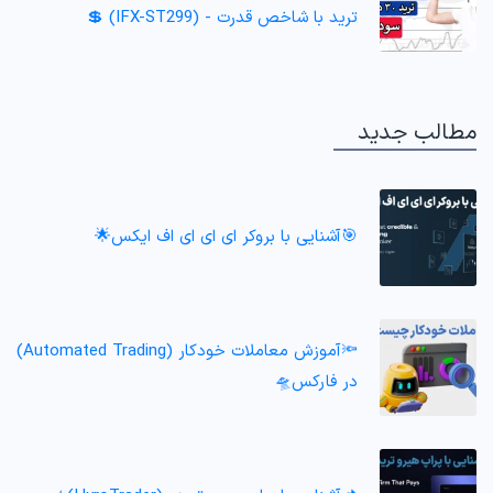
ترید با شاخص قدرت - (IFX-ST299) 💲
مطالب جدید
🎯آشنایی با بروکر ای ای ای اف ایکس🌟
🔦آموزش معاملات خودکار (Automated Trading)
در فارکس🛸