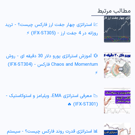
مطالب مرتبط
💹 استراتژی چهار جفت ارز فارکس چیست؟ - ترید
روزانه در 4 جفت ارز - (IFX-ST305) ⚡️
💱 آموزش استراتژی یورو دلار 30 دقیقه ای - روش
Chaos and Momentum فارکس - (IFX-ST304)
⚡️
📉 معرفی استراتژی EMA، ویلیامز و استوکاستیک -
(IFX-ST301) 🔥
📊 استراتژی قدرت روند فارکس چیست؟ - سیستم