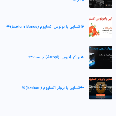
🎯آشنایی با بونوس اکسلیوم (Exelium Bonus)🌟
🔥بروکر آتروپی (Atropi) چیست؟⭐️
🔑آشنایی با بروکر اکسلیوم (Exelium)🎯