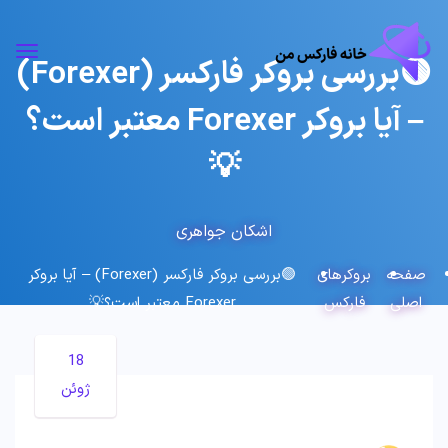
🟢بررسی بروکر فارکسر (Forexer)
– آیا بروکر Forexer معتبر است؟
💡
اشکان جواهری
صفحه
بروکرهای
🟢بررسی بروکر فارکسر (Forexer) – آیا بروکر
اصلی
فارکس
Forexer معتبر است؟💡
18
ژوئن