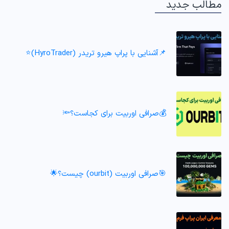
مطالب جدید
📌آشنایی با پراپ هیرو تریدر (HyroTrader)⭐️
💰صرافی اوربیت برای کجاست؟🔦
🎯صرافی اوربیت (ourbit) چیست؟🌟