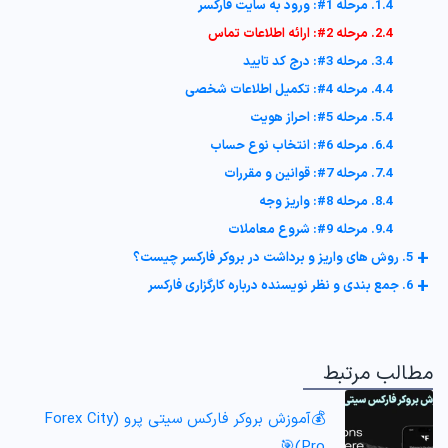
1.4. مرحله 1#: ورود به سایت فارکسر
2.4. مرحله 2#: ارائه اطلاعات تماس
3.4. مرحله 3#: درج کد تایید
4.4. مرحله 4#: تکمیل اطلاعات شخصی
5.4. مرحله 5#: احراز هویت
6.4. مرحله 6#: انتخاب نوع حساب
7.4. مرحله 7#: قوانین و مقررات
8.4. مرحله 8#: واریز وجه
9.4. مرحله 9#: شروع معاملات
+
5. روش های واریز و برداشت در بروکر فارکسر چیست؟
+
6. جمع بندی و نظر نویسنده درباره کارگزاری فارکسر
مطالب مرتبط
💰آموزش بروکر فارکس سیتی پرو (Forex City
Pro)🎯