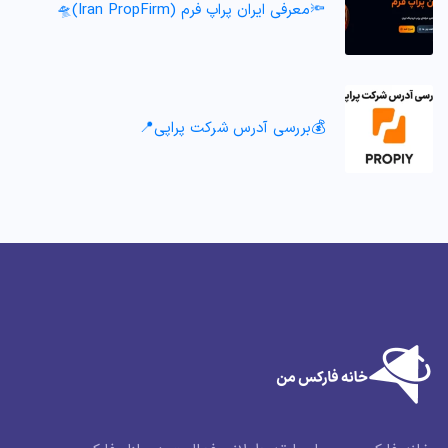
🔦معرفی ایران پراپ فرم (Iran PropFirm)🛸
💰بررسی آدرس شرکت پراپی📍