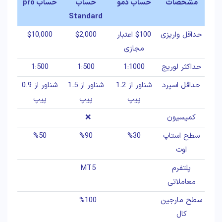
مشخصات
حساب دمو
حساب
حساب pro
Standard
حداقل واریزی
$100 اعتبار
$2,000
$10,000
مجازی
حداکثر لوریج
1:1000
1:500
1:500
حداقل اسپرد
شناور از 1.2
شناور از 1.5
شناور از 0.9
پیپ
پیپ
پیپ
کمیسیون
❌
سطح استاپ
%30
%90
%50
اوت
پلتفرم
MT5
معاملاتی
سطح مارجین
%100
کال